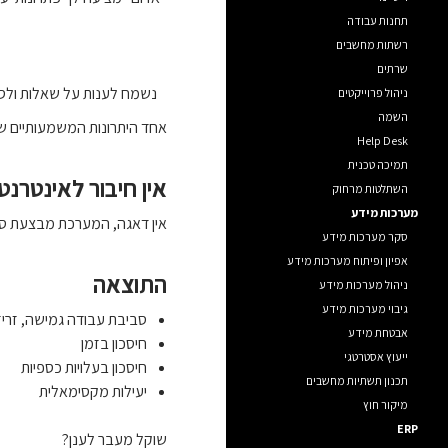
תחנות עבודה
רשתות מחשבים
שרתים
נשמח לענות על שאלות ולספ
ניהול פרוייקטים
השמה
אחד היתרונות המשמעותיים של
Help Desk
תמיכה טכנית
אין חיבור לאינטרנט
השתלטות מרחוק
מערכות מידע
אין דאגה, המערכת מבצעת סנכרון תיקיות אוטומט
סקר מערכות מידע
אפיון ופיתוח מערכות מידע
התוצאה
ניהול מערכות מידע
גיבוי מערכות מידע
סביבת עבודה גמישה, זרי
אבטחת מידע
חיסכון בזמן
ייעוץ אסטרטגי
חיסכון בעלויות כספיות
תכנון תשתיות מחשבים
יעילות מקסימאלית
מיקור חוץ
ERP
שוקל מעבר לענן?