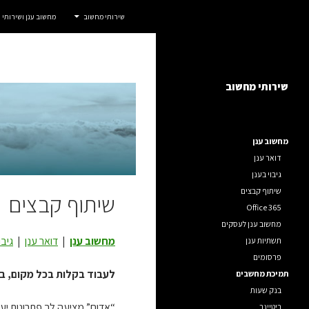
חיפוש
אדום IT
שירותי מחשוב
מחשוב ענן ושירותי
דלג
שירותי מחשוב לחברות, ארגונים ועסקים.
תוכן
שירותי מחשוב
מחשוב ענן
דואר ענן
גיבוי בענן
שיתוף קבצים
שיתוף קבצים
Office 365
מחשוב ענן לעסקים
מחשוב ענן
|
דואר ענן
|
גיבו
תשתיות ענן
פרסומים
לעבוד בקלות בכל מקום, בכ
תמיכת מחשבים
בנק שעות
“אדום” מציעה לך פתרונות יעי
ריטיינר