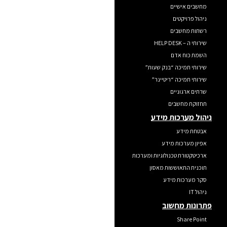
מחשבים אישיים
ניהול פרויקטים
רשתות מחשבים
שירותי ה – HELP DESK
השמת כוח אדם
שירותי תמיכה “בנק שעות”
שירותי תמיכה “ריטיינר”
שרתים ארגוניים
תחזוקת מחשבים
ניהול מערכות מידע
אבטחת מידע
אפיון מערכות מידע
ארכיטקטורת טכנולוגיות ומערכות
תוכנית התאוששות מאסון
סקר מערכות מידע
ניהול IT
פתרונות מחשוב
Share Point