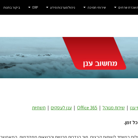
 השכרת שרתים
שירותי תמיכה
ניהול מערכות מידע
ERP
ביקור בחנות
י ענן
|
שירות מנוהל
|
Office 365
|
ענן לעסקים
|
תשתיות
ל זמן.
לים במיוחד לשיתוף קבצים, תוך הגדרות פרטיות והרשאות מתקדמות, המאפשרות 