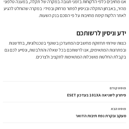
ו מחויבים כלפי הלקוחות בזמני תגובה במקרה של תקלה, במענה טלפוני
יר, באבחון התקלה ובניסיון לפתור מרחוק ובמידי. במקרה שהוחלט להגיע
תר הלקוח קימת מחויבות על פי הסכם בנק השעות.
ע וניסיון לרשותכם
וות שירותי תחזוקת מחשבים המתעדכן בשוטף בטכנולוגיות, בחדשנות
פתרונות המתאימים, אנו לרשותכם בכל שאלה והתלבטות, ונסייע לכם גם
בלת החלטות מושכלות המתאימות לתקציב ולצרכים.
ווט
סט קודם
פוסטים
ון לשגיאה 101XA בעדכון ESET
סט הבא
קב ובקרת נפח תיבות הדואר