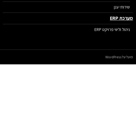
שירותי ענן
רכת ERP
ניהול וליווי פרויקט ERP
על WordPress