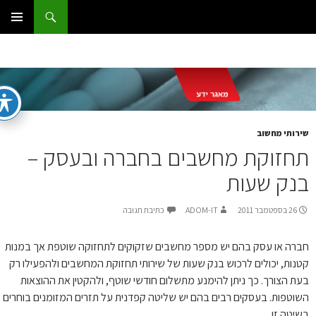
ג
וש
ום IT
ן
תפריט
ראשי
רותי מחשוב
חזוקת מחשבים בחברה ובעסק –
נק שעות
26 בספטמבר 2011
ADOM-IT
כתיבת תגובה
רה או עסק בהם יש מספר מחשבים שזקוקים לתחזוקה שוטפת אך במנות
נות, יכולים לרכוש בנק שעות של שירותי תחזוקת המחשבים ולהפעילו רק
ת הצורך. כך ניתן להימנע מתשלום חודשי שוטף, ולהקטין את ההוצאות
וטפות. בעסקים רבים בהם יש שליטה קפדנית על תזרים המזומנים בוחרים
יטה זו.