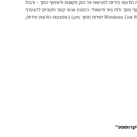
ודעות מידיות לפגישות אד הוק מקוונות ולשיתוף מסך – והכול
ף מסך ולוח ציור וירטואלי. הזמנת אנשי קשר חיצוניים להצטרף
לפגישות המקוונות בקלות דרך תוכנה מקורית או מבוססת אינטרנט. התחברות לאנשי הקשר של Windows Live Messenger ישירות מתוך Lync באמצעות הודעות מידיות,