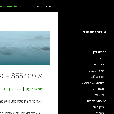
חיפוש
אדום IT
שירותי מחשוב
מחשוב ענן ושירותי 
דלג
שירותי מחשוב לחברות, ארגונים ועסקים.
תוכן
שירותי מחשוב
מחשוב ענן
דואר ענן
גיבוי בענן
שיתוף קבצים
אופיס 365 – פתרונות ענן בסביבה של מיקרוסופט
Office 365
מחשוב ענן לעסקים
מחשוב ענן
|
דואר ענן
|
גיבו
תשתיות ענן
פרסומים
“אדום” הינה משווקת, מיישמת ומטמיעה מו
תמיכת מחשבים
בנק שעות
נשמח לענות על שאלות ולספק פרט
ריטיינר