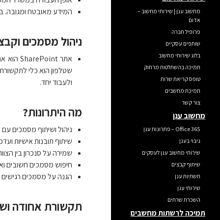
המידע מאובטח ומגובה. ב
מחשוב ענן | שירותי מחשוב –
אדום
פרופיל חברה
ניהול מסמכים וקבצים משו
שותפים עסקיים
בלוג שירותי מחשוב
תמיכה בהשתלטות מרחוק
טופס קריאת שרות
ולעבוד יחד.
תמיכת מחשבים
צור קשר
מה היתרונות?
מחשוב ענן
ניהול ושיתוף מסמכים עם צ
Office 365 – פתרונות ענן
שיתוף תובנות אישיות ועדכ
גיבוי בענן
שמירה על סנכרון בין הצוות
שירותי מחשוב ענן לעסקים
חיפוש מסמכים חשובים וא
שיתוף קבצים
הגנה על מסמכים רגישים 
תשתיות ענן
שירותי ענן
השכרת שרתים
תקשורת אחודה ושיחות ועיד
תמיכה לרשתות מחשבים