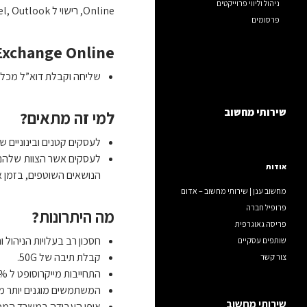
ניהול וליווי פרוייקטים
Online, רישוי ל Power Point ,Word Excel, Outlook
פרסומים
Exchange Online
שליחה וקבלת דוא”ל מכל מ
שירותי מחשוב
למי זה מתאים?
לעסקים קטנים ובינוניים שמ
לעסקים אשר הצוות שלהם מ
אודות
הנושאים השוטפים, בזמן א
מחשוב ענן | שירותי מחשוב – אדום
פרופיל חברה
מה היתרונות?
פריסה גאוגרפית
חסכון רב בעלויות הניהול ו
שותפים עסקיים
קבלת תיבה של 50G.
צור קשר
התחייבות מייקרוסופט ל 99.5% זמן עבודה ללא ניתוקים ו גיבוי נתונים באופן רציף, יכולות שחזור מהירה מאד מהיר של אובדן מידע.
המשתמשים מוגנים יותר מפנ
שירותי מחשוב
אופן העבודה במשרד הממ