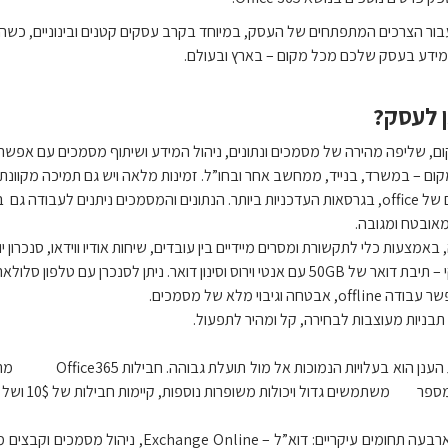
ון בענן עבור הצרכים המתפתחים של העסק, במיוחד בקרב עסקים קטנים ובינוניים, 
 המידע בעסק שלכם מכל מקום – בארץ ובעולם.
, שליפה מהירה של מסמכים ונתונים, ניהול המידע ושיתוף מסמכים עם אפשרו
ם – במשרד, בנייד, ממחשב אחר ובחו”ל. זמינות מלאה ויש גם תמיכה מקוונת.
כשירים ללא office.
אובטח ומגובה.
באמצעות כלי לתקשורת ומסרים מיידיים בין עובדים, שיחות אודיו ווידאו, סנכרון
סינון דואר. ניתן לסנכרן עם טלפון סלולארי.
גיבוי מלא של מסמכים.
תבניות מעוצבות לבחירה, קל ומהיר לתפעול.
תמשים גדול ויכולות משופרות נוספות, קיימות חבילות של 10$ ושל 24$, בהתאם לצרכי העסק.