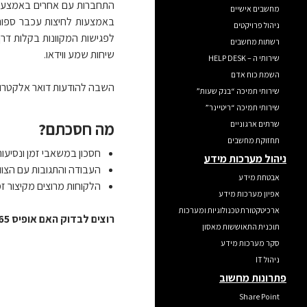
התחברות עם אחרים באמצעות ה
מחשבים אישיים
באמצעות לחיצות עכבר ספורות
ניהול פרויקטים
רשתות מחשבים
שיחות שמע ווידאו.
שירותי ה – HELP DESK
השמת כוח אדם
השבה להודעות דואר אלקטרוני 
שירותי תמיכה “בנק שעות”
שירותי תמיכה “ריטיינר”
מה חסכתם?
שרתים ארגוניים
תחזוקת מחשבים
חסכון במשאבי זמן ונסיעות
ניהול מערכות מידע
העבודה והתגובות עם הצוו
אבטחת מידע
הלקוחות מרוצים מקיצור זמ
אפיון מערכות מידע
ארכיטקטורת טכנולוגיות ומערכות
רוצים לבדוק האם אופיס 365 כדאית לעסק שלך?
תוכנית התאוששות מאסון
סקר מערכות מידע
ניהול IT
פתרונות מחשוב
Share Point