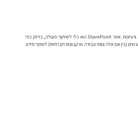
אתר SharePoint הוא אתר אינטרנט המספק שטח מרכזי לאחסון ולשיתוף פעולה עבור מסמכים, מידע ורעיונות. אתר SharePoint הוא כלי לשיתוף פעולה, בדיוק כפי
פגישה היא כלי לקבלת החלטות. אתר SharePoint מסייע לקבוצות אנשים (בין אם אלה צוותי עבודה או קבוצות חברתיות) לשתף מידע