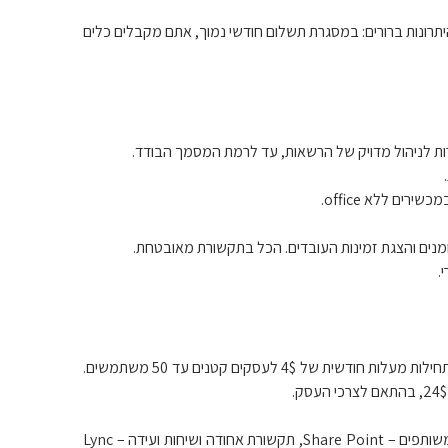
כשהיתרונות ברורים: במסגרת תשלום חודשי נמוך, אתם מקבלים כלים
ת לניהול מדויק של הרשאות, עד לרמת המסמך הבודד.
 יומנים והצגת זמינות העובדים. הכל בתקשורת מאובטחת.
היתרון המשמעותי של חבילות הענן הוא בעלויות הנמוכות אל מול תועלת גבוהה. חבילות Office365 מתחילות מעלות חודשית של 4$ לעסקים קטנים עד 50 משתמשים.
שירות מיקרוסופט 365 ניתן בארבעה תחומים עיקריים: דוא”ל – Exchange Online, ניהול מסמכים וקבצים משותפים – Share Point, תקשורת אחודה ושיחות ועידה – Lync