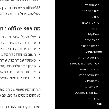
תחנות עבודה
office365 מציע פתר
רשתות מחשבים
לשליטה, ניהול וגיבוי של כל
שרתים
ניהול פרוייקטים
מה office 365 נותן לעסק?
השמה
Help Desk
שליטה על העסק מכל מקום
תמיכה טכנית
עבודה מכל מכשיר בכל מקו
השתלטות מרחוק
עבודה עם הכלים המוכרים של office, בגרסאות העדכניות ביותר. הנתונים והמסמכים ניתנים לעבודה גם במ
מערכות מידע
חשוב במיוחד! כל המידע מ
סקר מערכות מידע
מאפשר עבודת צוות יעילה, 
אפיון ופיתוח מערכות מידע
פתרון דואר אלקטרוני עסקי – תיבת דואר של 50GB עם אנטי וירוס ו
ניהול מערכות מידע
אתר פנימי לעובדים המאפשר עבודה offline, אבטחה ו
גיבוי מערכות מידע
אתר חיצוני תדמיתי המציע 
אבטחת מידע
ייעוץ אסטרטגי
תכנון תשתיות מחשבים
לעסקים בינוניים וגדולים, עם מספר מש
מיקור חוץ
ERP