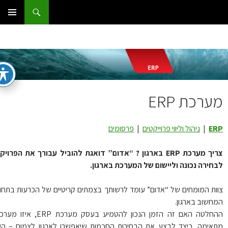
ג
וש
ום IT
ן
תפריט
ראשי
ערכת ERP
E
|
ניהול וליווי פרוייקטים
|
פרסומים
צריך מערכת ERP בארגון ? “אדום” דואגת להוביל עבורך את הפרויקט
חירה נכונה וליישום של המערכת בארגון.
ות המומחים של “אדום” עומד לרשותך בצמתים קריטיים של הכרעות בתחום
חשוב בארגון.
ההחלטה האם זה הזמן הנכון להטמיע בעסק מערכת ERP, איזו מערכת
אימה, כיצד לבצע את הבחירות החכמות שיאפשרו לארגון לצמוח – היא