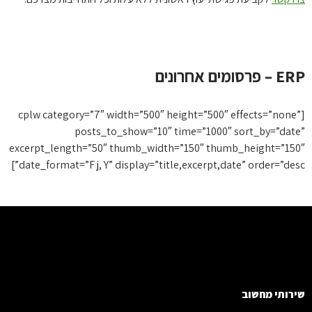
 פרסומים אחרונים
[cplw category=”7″ width=”500″ height=”500″ effects=”none
posts_to_show=”10″ time=”1000″ sort_by=”dat
excerpt_length=”50″ thumb_width=”150″ thumb_height=”15
date_format=”F j, Y” display=”title,excerpt,date” order=”desc
רותי מחשוב