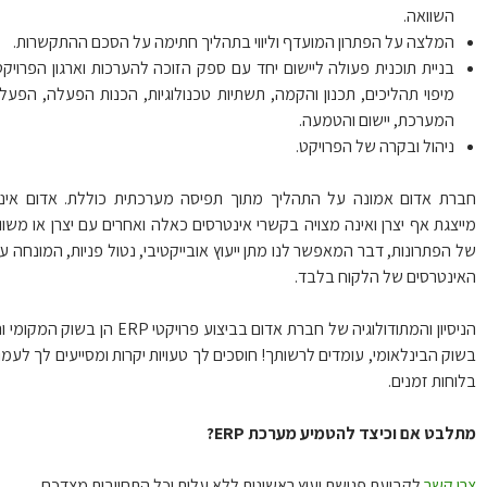
השוואה.
המלצה על הפתרון המועדף וליווי בתהליך חתימה על הסכם ההתקשרות.
בניית תוכנית פעולה ליישום יחד עם ספק הזוכה להערכות וארגון הפרויקט,
מיפוי תהליכים, תכנון והקמה, תשתיות טכנולוגיות, הכנות הפעלה, הפעלת
המערכת, יישום והטמעה.
ניהול ובקרה של הפרויקט.
רת אדום אמונה על התהליך מתוך תפיסה מערכתית כוללת. אדום אינה
יצגת אף יצרן ואינה מצויה בקשרי אינטרסים כאלה ואחרים עם יצרן או משווק
 הפתרונות, דבר המאפשר לנו מתן ייעוץ אובייקטיבי, נטול פניות, המונחה ע”י
ינטרסים של הלקוח בלבד.
הניסיון והמתודולוגיה של חברת אדום בביצוע פרויקטי ERP הן בשוק המקומי והן
וק הבינלאומי, עומדים לרשותך! חוסכים לך טעויות יקרות ומסייעים לך לעמוד
וחות זמנים.
לבט אם וכיצד להטמיע מערכת ERP?
ו קשר
לקביעת פגישת יעוץ ראשונית ללא עלות וכל התחייבות מצדכם.