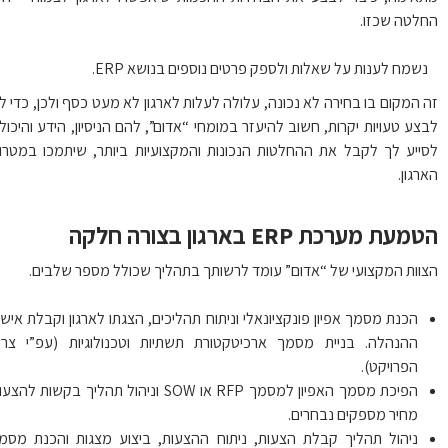
לטה שכזו.
נשמח לענות על שאלות ולספק פרטים נוספים בנושא ERP.
 המקום בו בחירה לא נכונה, עלולה לעלות לארגון לא מעט כסף ולכן, כדי לא
צע טעויות יקרות, חשוב להיעזר במומחי “אדום”, להם הניסיון, הידע והיכולת
ייע לך לקבל את ההחלטות הנכונות והמקצועיות ביותר, שיתמכו במטרות
רגון.
עת מערכת ERP בארגון בצורה חלקה
וות המקצועי של “אדום” עומד לרשותך בתהליך שכולל מספר שלבים.
הכנת מסמך אפיון פונקציונאלי וניתוח תהליכים, הצגתו לארגון וקבלת אישור
ההנהלה. בניית מסמך ארכיטקטורת תשתיות וטכנולוגיות (עפ”י צרכי
הפרויקט).
הפיכת מסמך האפיון למסמך RFP או SOW וניהול תהליך בקשות להצעות
מחיר מספקים נבחרים.
ניהול תהליך קבלת הצעות, ניתוח ההצעות, ביצוע מצגות והכנת מסמך