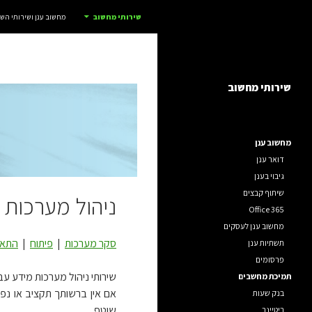
חיפוש
אדום IT
שירותי מחשוב
מחשוב ענן ושירותי ה
דלג
שירותי מחשוב לחברות, ארגונים ועסקים.
תוכן
שירותי מחשוב
מחשוב ענן
דואר ענן
גיבוי בענן
שיתוף קבצים
ניהול מערכות 
Office 365
מחשוב ענן לעסקים
סקר מערכות
|
פיתוח
|
התאו
תשתיות ענן
פרסומים
תמיכת מחשבים
אם אין ברשותך תקציב או נפ
בנק שעות
שוטף.
ריטיינר