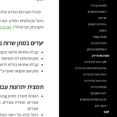
תחנות עבודה
מנהלי מערכות המידע שלנו 
רשתות מחשבים
שרתים
ניהול טכנולוגיות המידע הוא
ניהול פרוייקטים
תקציבים, יעדים ולו”ז.
חברת אדו
השמה
Help Desk
יעדים במתן שרות נ
תמיכה טכנית
השתלטות מרחוק
קבלת אחריות מלאה מקצה לקצה (End-to-End) לתפעול ותחזוקת 
מערכות מידע
מתן שירותים לפי משימות 
סקר מערכות מידע
קבלת אחריות כוללת לרמת
אפיון ופיתוח מערכות מידע
מתן יעוץ מקצועי שוטף ע”
ניהול מערכות מידע
גיבוי מערכות מידע
תמצית יתרונות עבו
אבטחת מידע
ייעוץ אסטרטגי
תכנון תשתיות מחשבים
עובדים, שמירת עובדים, 
מיקור חוץ
עובדים.
ERP
ניהול מלא של רשת המחש