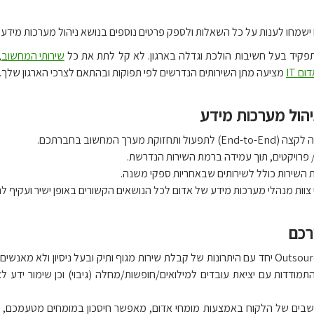
ישמחו לענות על כל השאלות ולספק פרטים נוספים בנושא ניהול מערכות מיד
 תפקיד בעל חשיבות הולכת וגדלה בארגון. לא קל לתת את כל
שירותי המחשוב
,
ם IT
מציעה מתן השירותים הנדרשים לפי תפוקות ובהתאם לצרכי הארגון שלך.
יהול מערכות מידע
מערך המחשוב בחברתכם.
/ פרויקטים, תוך עמידה ברמת השירות הנדרשת.
 השירות כולל לשירותים שבאחריות ספקי משנה.
י צוות מנהלי מערכות מידע של אדום לכל הנושאים הקשורים באופן ישיר ועקיף 
רכם
השרות משלב פתרון Outsourcing יחד עם היתרונות של קבלת שירות מגוף ותיק ובעל ני
התמודדות עם יציאת עובדים למילואים/חופשות/מחלה (גיבוי) וכן שימור ידע
בים של הלקוח באמצעות מומחי אדום, מאפשר חיסכון במומחים מטעמכם, מ