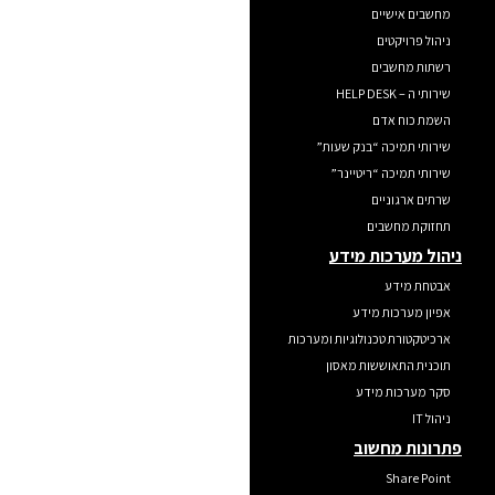
מחשבים אישיים
ניהול פרויקטים
רשתות מחשבים
שירותי ה – HELP DESK
השמת כוח אדם
שירותי תמיכה “בנק שעות”
שירותי תמיכה “ריטיינר”
שרתים ארגוניים
תחזוקת מחשבים
ניהול מערכות מידע
אבטחת מידע
אפיון מערכות מידע
ארכיטקטורת טכנולוגיות ומערכות
תוכנית התאוששות מאסון
סקר מערכות מידע
ניהול IT
פתרונות מחשוב
Share Point