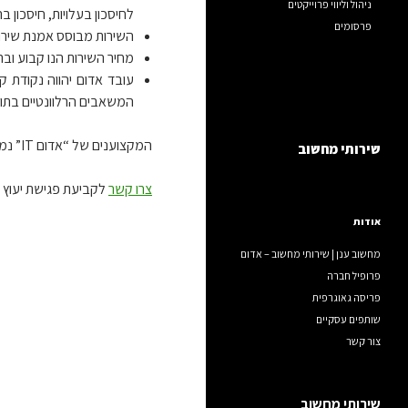
ניהול וליווי פרוייקטים
לחיסכון בעלויות, חיסכון ב
פרסומים
השירות מבוסס אמנת שירות SLA, עובדה המאפשרת קבלת תפוקות בלא תלות ברמת המשאבים ה
מחיר השירות הנו קבוע ובר
המשאבים הרלוונטיים בתוך
המקצוענים של “אדום IT” נמצאים כאן בשבילך. בוא לקבל מאיתנו הצעה משתלמת וחכמה.
שירותי מחשוב
צרו קשר
לקביעת פגישת יעוץ ל
אודות
מחשוב ענן | שירותי מחשוב – אדום
פרופיל חברה
פריסה גאוגרפית
שותפים עסקיים
צור קשר
שירותי מחשוב