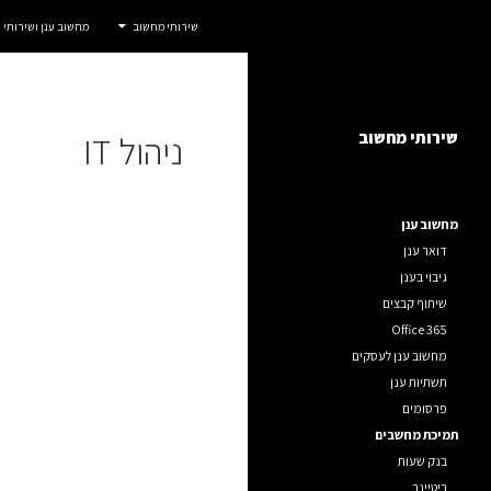
חיפוש
אדום IT
שירותי מחשוב
מחשוב ענן ושירותי
דלג
שירותי מחשוב לחברות, ארגונים ועסקים.
תוכן
שירותי מחשוב
ניהול IT
מחשוב ענן
דואר ענן
גיבוי בענן
שיתוף קבצים
Office 365
מחשוב ענן לעסקים
תשתיות ענן
פרסומים
תמיכת מחשבים
בנק שעות
ריטיינר