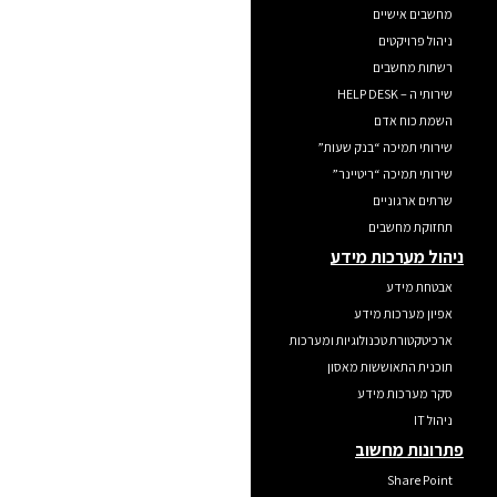
מחשבים אישיים
ניהול פרויקטים
רשתות מחשבים
שירותי ה – HELP DESK
השמת כוח אדם
שירותי תמיכה “בנק שעות”
שירותי תמיכה “ריטיינר”
שרתים ארגוניים
תחזוקת מחשבים
ניהול מערכות מידע
אבטחת מידע
אפיון מערכות מידע
ארכיטקטורת טכנולוגיות ומערכות
תוכנית התאוששות מאסון
סקר מערכות מידע
ניהול IT
פתרונות מחשוב
Share Point