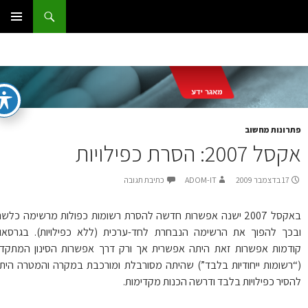
ג
וש
ום IT
ן
תפריט
ראשי
רונות מחשוב
 2007: הסרת כפילויות
17 בדצמבר 2009
ADOM-IT
כתיבת תגובה
באקסל 2007 ישנה אפשרות חדשה להסרת רשומות כפולות מרשימה כלשהי
כך להפוך את הרשימה הנבחרת לחד-ערכית (ללא כפילויות). בגרסאות
דמות אפשרות זאת היתה אפשרית אך ורק דרך אפשרות הסינון המתקדם
רשומות ייחודיות בלבד”) שהיתה מסורבלת ומורכבת במקרה והמטרה היתה
סיר כפילויות בלבד ודרשה הכנות מקדימות.