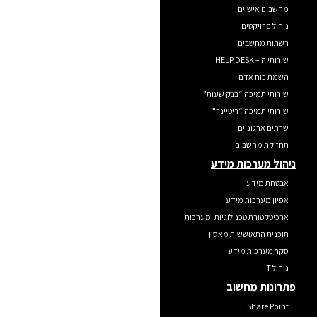
מחשבים אישיים
ניהול פרויקטים
רשתות מחשבים
שירותי ה – HELP DESK
השמת כוח אדם
שירותי תמיכה “בנק שעות”
שירותי תמיכה “ריטיינר”
שרתים ארגוניים
תחזוקת מחשבים
ניהול מערכות מידע
אבטחת מידע
אפיון מערכות מידע
ארכיטקטורת טכנולוגיות ומערכות
תוכנית התאוששות מאסון
סקר מערכות מידע
ניהול IT
פתרונות מחשוב
Share Point