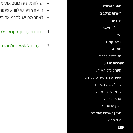
יש לוודא שעדכונים אוטו
תחנות עבודה
ב Win XP יש לוודא שמותקן Service Pack 3.
רשתות מחשבים
לאחר מכן יש להריץ את הע
שרתים
ניהול פרוייקטים
1.
הורדת עדכון מיקרוסופט בה
השמה
Help Desk
2.
עדכון ל Outlook והזזת הפגישות שמופיעות שעה אחת אחורה.
תמיכה טכנית
השתלטות מרחוק
מערכות מידע
סקר מערכות מידע
אפיון ופיתוח מערכות מידע
ניהול מערכות מידע
גיבוי מערכות מידע
אבטחת מידע
ייעוץ אסטרטגי
תכנון תשתיות מחשבים
מיקור חוץ
ERP