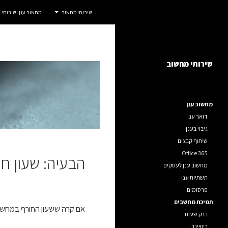
חיפוש
אדום IT
שירותי מחשוב
מחשוב ענן ושירותי
דלג
שירותי מחשוב לחברות, ארגונים ועסקים.
תוכן
שירותי מחשוב
מחשוב ענן
דואר ענן
גיבוי בענן
שיתוף קבצים
Office 365
הבעיה: שעון ח
מחשוב ענן לעסקים
תשתיות ענן
פרסומים
תמיכת מחשבים
אם קרה ששעון החורף במחשב אינו מתעדכן, וגם
בנק שעות
ריטיינר