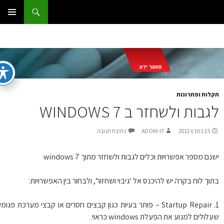
ג
וש
ום IT
ן
תפריט
ראשי
לות ופתרונות
בות ולשחזר ב WINDOWS 7
15 במרץ 2011
ADOM-IT
כתיבת תגובה
נם מספר אפשרויות וכלים לגבות ולשחזר מתוך windows 7
וך לוח בקרה יש להיכנס אל ‘גיבוי ושחזור’, ולבחור בין האפשרויות:
1. Startup Repair – פותר בעיות כגון קבצים חסרים או קבצי מערכת פגומים
ולים למנוע את הפעלת windows כראוי.