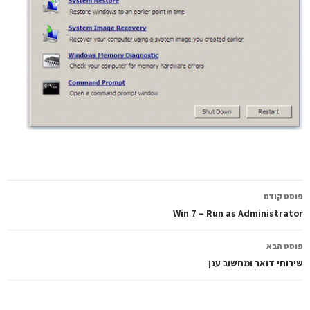
ווט
סט קודם
פוסטים
Win 7 – Run as Administrat
סט הבא
רותי דואר ומחשוב ענן