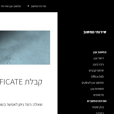
חיפוש
אדום IT
שירותי מחשוב
מחשוב ענן ושירותי
דלג
שירותי מחשוב לחברות, ארגונים ועסקים.
תוכן
שירותי מחשוב
מחשוב ענן
דואר ענן
גיבוי בענן
שיתוף קבצים
Office 365
קבלת UNSIGNED CERTIFICATE בשרת IIS
מחשוב ענן לעסקים
תשתיות ענן
פרסומים
תמיכת מחשבים
שאלה: כיצד ניתן לאפשר בשרת IIS (שרת הנותן שירותי HTTP,HTTPS ) קבלת Unsigned Certificate (תעודות אשר מקורן
בנק שעות
ריטיינר