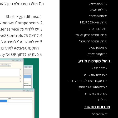
ב Win 7 במידה ולא ניתן להתקין את ה Certificate דרך ה Browserיש צורך לאפשר הרצת פקדי ActiveX דרך ה Group Policy, כך נעשה זאת:
מחשבים אישיים
ניהול פרויקטים
Start > gpedit.msc
רשתות מחשבים
esWindows Components
שירותי ה – HELP DESK
יש ללחוץ על ActiveX installer service
השמת כוח אדם
לחיצה על Approved installation Sites for ActiveX Controls
שירותי תמיכה “בנק שעות”
שירותי תמיכה “ריטיינר”
התקנת ActiveX לאתרים בעלי תעודות לא מזוהות.
שרתים ארגוניים
כעת יש ללחוץ OK ואז Apply, לצאת מהמסך ובכניסה הבאה ללינק ניתן יהיה להתקין את ה Certificate.
תחזוקת מחשבים
ניהול מערכות מידע
אבטחת מידע
אפיון מערכות מידע
ארכיטקטורת טכנולוגיות ומערכות
תוכנית התאוששות מאסון
סקר מערכות מידע
ניהול IT
פתרונות מחשוב
Share Point