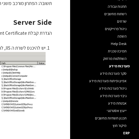
תשובה: הפתרון מורכב משני חלקים: e, Client Side
תחנות עבודה
רשתות מחשבים
Server Side
שרתים
ניהול פרוייקטים
הגדרת קבלת Client Certificate ב IIS של השרת המארח:
השמה
Help Desk
יש להיכנס לשרת ה IIS, להגיע אל ה Default Web Site וללחוץ על Properties: (יתקבל המסך הבא)
תמיכה טכנית
השתלטות מרחוק
מערכות מידע
סקר מערכות מידע
אפיון ופיתוח מערכות מידע
ניהול מערכות מידע
גיבוי מערכות מידע
אבטחת מידע
ייעוץ אסטרטגי
תכנון תשתיות מחשבים
מיקור חוץ
ERP