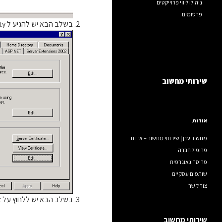
ניהול וליווי פרוייקטים
פרסומים
בשלב הבא יש להגיע ל Directory Security ולקבל את המסך הבא:
שירותי מחשוב
אודות
מחשוב ענן | שירותי מחשוב – אדום
פרופיל חברה
פריסה גאוגרפית
שותפים עסקיים
צור קשר
בשלב הבא יש ללחוץ על Edit בתחתית המסך, וללחוץ על Accept client certificates וללחוץ OK.
שירותי מחשוב