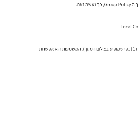
Local C
יש לאפשר ע”י לחיצה על Enabled, ולאחר מכן ללחוץ על Show במסך שנפתח יש להכניס את הערכים 1 ו 1 (כפי שמופיע בצילום המסך). המשמעות היא אפשרות