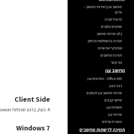
מחשוב ענן | שירותי מחשוב –
אדום
פרופיל חברה
שותפים עסקיים
בלוג שירותי מחשוב
תמיכה בהשתלטות מרחוק
טופס קריאת שרות
תמיכת מחשבים
צור קשר
מחשוב ענן
Office 365 – פתרונות ענן
גיבוי בענן
שירותי מחשוב ענן לעסקים
Client Side
שיתוף קבצים
תשתיות ענן
4. כעת, ברגע שנפתח Browser מרוחק ונתקין את ה Certificate של השרת המארח, אותו שרת גם “יסכים” לקבל את ה Certificate שהתקנו.
שירותי ענן
השכרת שרתים
Windows 7
תמיכה לרשתות מחשבים