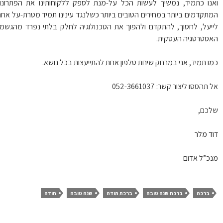
נו כתמיד, נמשיך לעשות הכל על-מנת לספק ללקוחותינו את הפתרונות
תקדמים ביותר במחירים הטובים ביותר כשלנגד עינינו תמיד מטרת-על אחת:
יעל, לחסוך, להתקדם ולהפוך את הטכנולוגיה לחלק בלתי נפרד מהגשמת
סטרטגיה העסקית.
ו תמיד, אני במרחק שיחת טלפון אחת להתייעצות בכל נושא.
תהססו ליצור קשר: 052-3661037
כם,
ד מלר
כ”ל אדום
ברכה
ברכת שנה טובה
ברכת תודה
שנה טובה
תודה