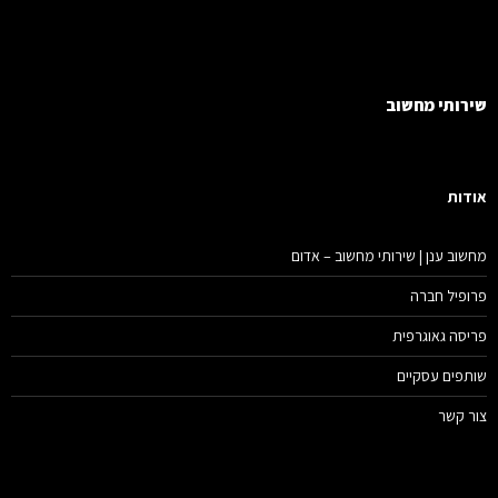
רותי מחשוב
דות
שוב ענן | שירותי מחשוב – אדום
ופיל חברה
יסה גאוגרפית
תפים עסקיים
ר קשר