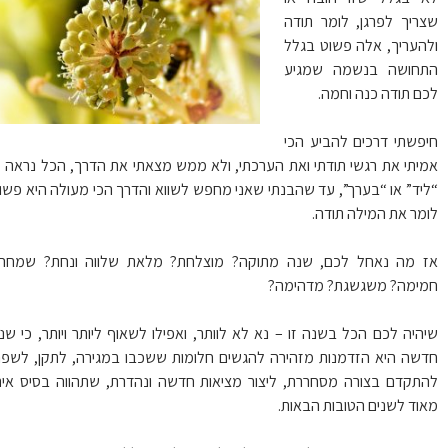
ריך לפרגן, לומר תודה
העריך, אלה פשוט בגלל
חושה בנשמה שמגיע
ם תודה כנה וחמה.
פשתי דרכים להביע הכי
יתי את רגשי תודתי ואת הערכתי, ולא ממש מצאתי את הדרך, הכל נראה לי
יד” או “בערך”, עד שהבנתי שאני מחפש לשווא והדרך הכי מעולה היא פשוט
מר את המילה תודה.
 מה נאחל לכם, שנה מתוקה? מוצלחת? מלאת שלווה ונחת? שמחה?
ימה? משגשגת? מדהימה?
היה לכם הכל בשנה זו – נא לא לוותר, ואפילו לשאוף ליותר ויותר, כי שנה
שה היא הזדמנות מזהירה להגשים חלומות ששכבו במגירה, לתקן, לשפר,
תקדם בצורה מסחררת, ליצור מציאות חדשה ונהדרת, שתהווה בסיס איתן
וד לשנים הטובות הבאות.