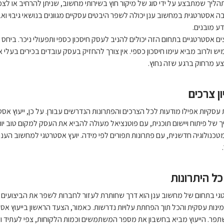
תהליך שמתבצע על ידי סוג של מיקור חוץ בשירותי מחשוב, שניתן להרחיב או ל
בה אסטרטגית במחשוב ענן יכולה לשפר היבטים עסקיים מגוונים בנושאי גיבוי 
ע מובנים.
עצים אסטרטגיים בתחום הזה יכולים להניב לעסק חיסכון כספי ותפעולי ניכר. ביחס
מיש ולרוב מביא עימו חיסכון כספי. אין צורך להחזיק בעסק עובדים בכירים בעל
וצע מרחוק ברגע שזה נחוץ.
ן צרכים
עסקיות אפילו מודעות לכל הצרכים והפתרונות הנדרשים עבורן. על כן, ייעוץ 
 של פיתוח ויישום תוכנית, עם פוטנציאל מעולה להביא את העסק למקום טוב יותר
כנולוגיה חדשנית, עם פתרונות תפורים לפי מידה. יועץ אסטרטגי למחשוב הענן י
ל היתרונות
גי בתחום של מחשוב ענן הוא דרך שחותרת לעזור לחברות לשפר את הביצועים של
נות עסקית והכל תוך הפחתת עלויות נדרשות. כאמור, הצעד הראשון בייעוץ א
שתפר. הייעוץ מביא בחשבון את מספר המשתמשים וכמות הלקוחות, צפי לעתיד ו