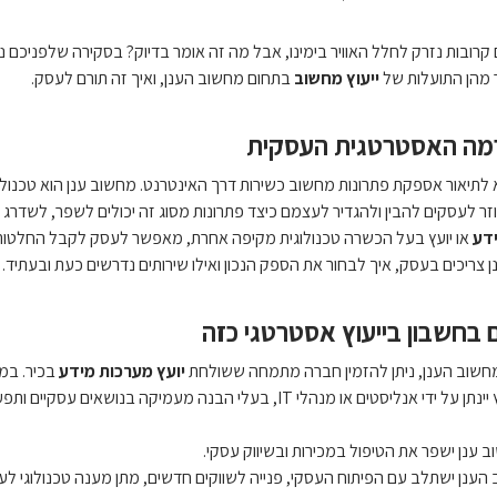
רובות נזרק לחלל האוויר בימינו, אבל מה זה אומר בדיוק? בסקירה שלפניכם נזכ
 מהן התועלות של
ייעוץ מחשוב
בתחום מחשוב הענן, ואיך זה תורם לעסק.
רמה האסטרטגית העסקית
לתיאור אספקת פתרונות מחשוב כשירות דרך האינטרנט. מחשוב ענן הוא טכנולו
זר לעסקים להבין ולהגדיר לעצמם כיצד פתרונות מסוג זה יכולים לשפר, לשדרג 
דע
או יועץ בעל הכשרה טכנולוגית מקיפה אחרת, מאפשר לעסק לקבל החלטות א
צריכים בעסק, איך לבחור את הספק הנכון ואילו שירותים נדרשים כעת ובעתיד.
ם בחשבון בייעוץ אסטרטגי כזה
 מחשוב הענן, ניתן להזמין חברה מתמחה ששולחת
יועץ מערכות מידע
בכיר. במה
מיקה בנושאים עסקיים ותפעוליים גם יחד. בין היתר, אפשר להביא בחשבון בייעוץ היבטים כגון:
וב ענן ישפר את הטיפול במכירות ובשיווק עסקי.
 הענן ישתלב עם הפיתוח העסקי, פנייה לשווקים חדשים, מתן מענה טכנולוגי לע