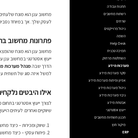
תחנות עבודה
מחשוב ענן הוא מונח שלעתים ק
רשתות מחשבים
לעסק שלך. אך במיוחד נסביר
שרתים
ניהול פרוייקטים
השמה
פתרונות מחשוב ב
Help Desk
מחשוב ענן הוא מונח שהומצא 
תמיכה טכנית
ייעוץ אסטרטגי במחשוב ענן עו
השתלטות מרחוק
הדרך שבה
מנהל מערכות מי
מערכות מידע
למשל איזה סוג של תשתית ענן 
סקר מערכות מידע
אפיון ופיתוח מערכות מידע
ניהול מערכות מידע
אילו היבטים נלקחי
גיבוי מערכות מידע
לצורך ייעוץ אסטרטגי בתחום
אבטחת מידע
שיווקיים ואחרים. לעיתים הייעוץ יינתן על ידי אנליסטים או מנהלי IT, בעלי הבנה מע
ייעוץ אסטרטגי
תכנון תשתיות מחשבים
שיווק ומכירות – כיצד מחש
מיקור חוץ
פיתוח עסקי – כיצד מחשוב
ERP