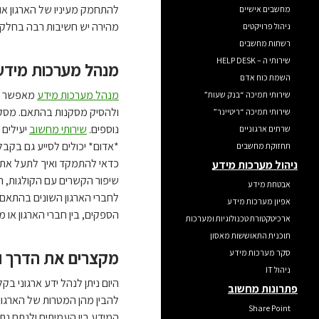
להתחמק מעיניו של הארגון או 
מחשבים אישיים
מהירה יש חשיבות רבה בחלק
ניהול פרויקטים
רשתות מחשבים
שירותי ה – HELP DESK
מנהל מערכות מידע 
השמת כוח אדם
מנהל מערכות מידע
מאפשר לאר
שירותי תמיכה “בנק שעות”
ולהסיק מסקנות בהתאם. מסקנו
שירותי תמיכה “ריטיינר”
נוספים.
שירותי מחשוב
יעילים 
שרתים ארגוניים
*אדום* יכולים לסייע גם בקבל
תחזוקת מחשבים
כדאי להתמקד ואיך לתעל את ה
ניהול מערכות מידע
שיפור הקשרים עם הקולגות, ה
אבטחת מידע
לחברי הארגון השונים בהתאם 
אפיון מערכות מידע
הספקים, בין חברי הארגון או מ
ארכיטקטורת טכנולוגיות ומערכות
תוכנית התאוששות מאסון
מקצרים את הדרך ומ
סקר מערכות מידע
ניהול IT
היום ניתן לנהל ידע ארגוני ב
פתרונות מחשוב
להבין מהן המטרות של הארגון 
Share Point
המידע בין העמיתים ולנתח נתונ