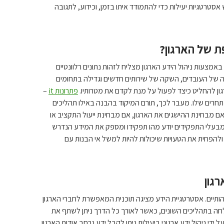
סטרטגיות יעילות כדי להתמודד איתו בזמן, וכידוע, לתגובה
ת של הארגון?
צעות ניהול הידע הארגון מצליח לזהות נתונים רלוונטיים
ה של העובדים, השקה של שירותים חדשים וגדילה בתחומים
ארגון להחליט כיצד לפעול על מנת לקדם את מטרותיו.
פתרונות it
–
המתחרים שלו. מעבר לכך, תורם המיקוד בהבנה באילו תהליכים
ם מבחינת ההישגים את הארגון, אם מבחינת ייעול התקציב או
מבעלי התפקידים יודע מהו תפקידו ומספק את המידע הנדרש
להפחית את הטעויות שיכולות להיות למשל אי הבנות עם
גון
מהותיים. אסטרטגיית הידע מציגה תוכנית המאפשרת לחברי הארגון
צלחה בתהליכים השונים, כאשר לאורך כל הדרך ניתן לשתף את
די ניהול ידע ארגוני ביעילות ניתן לקבל ידע נרחב אודות הארגון