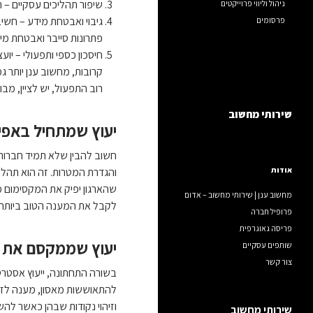
שיפור תהליכים עסקיים – 
ניהול וליווי פרוייקטים
גיבוי ואבטחת מידע – חשי
פרסומים
פתרונות סייבר ואבטחת מיד
חיסכון כספי ותפעולי – יו
קרובות, מחשוב ענן יותר ג
רוב התפעול, יש לציין, מב
שירותי מחשוב
יעוץ שמתחיל באפיו
חשוב להבין שלא תמיד חברות 
והגדרת המטרות. זה הוא תהליך
אודות
שהארגון יפיק את המקסימום מט
מחשוב ענן | שירותי מחשוב – אדום
לקבל את המענה הטוב ביותר.
פרופיל חברה
פריסה גאוגרפית
יעוץ שממקסם את כ
שותפים עסקיים
צור קשר
בשורה התחתונה, ייעוץ אסטרט
להתאוששות מאסון, מענה לזמי
וזיהוי נקודות שבהן כאשר לה
שירותי מחשוב