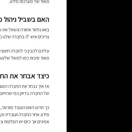
מאוד של מערכות מידע.
האם בשביל ניהול מ
בואו נחזור אחורה ונשאל את 
צריכים איש IT בחברה שלנו (כמובן בתנאי שזה לא עסק קטן מאוד) אך שימו לב ב-99% מהמקרים עדיף להעסיק חברה חיצונית ולא מחלקת IT גדולה.
מאוד סיבות כמו למשל שלעובד
כיצד אבחר את החברה 
אז איך נבחר את החברה הטובה
של החברה בדיוק כפי שהייתם מר
כך תדעו האם העובד מוכשר, ה
מידע אחר החברה ועובדיה וכך
אמינים אך כיום יש המלצות על כ