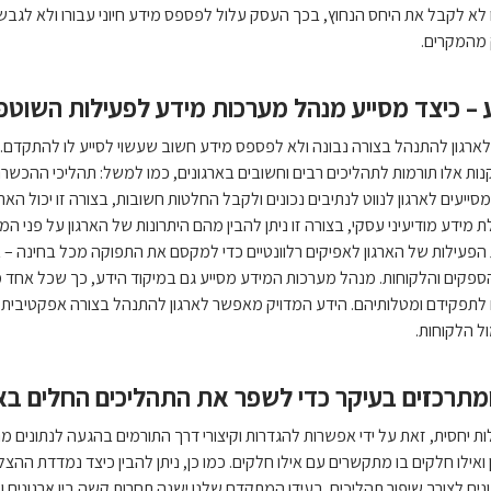
לא לקבל את היחס הנחוץ, בכך העסק עלול לפספס מידע חיוני עבורו ולא לגבש א
 מהמקרים.
– כיצד מסייע מנהל מערכות מידע לפעילות השוטפ
גון להתנהל בצורה נבונה ולא לפספס מידע חשוב שעשוי לסייע לו להתקדם. באמ
ת אלו תורמות לתהליכים רבים וחשובים בארגונים, כמו למשל: תהליכי ההכשר
מסייעים לארגון לנווט לנתיבים נכונים ולקבל החלטות חשובות, בצורה זו יכול ה
ת מידע מודיעיני עסקי, בצורה זו ניתן להבין מהם היתרונות של הארגון על פני 
פעילות של הארגון לאפיקים רלוונטיים כדי למקסם את התפוקה מכל בחינה – א
ספקים והלקוחות. מנהל מערכות המידע מסייע גם במיקוד הידע, כך שכל אחד 
לתפקידם ומטלותיהם. הידע המדויק מאפשר לארגון להתנהל בצורה אפקטיבית ו
ול הלקוחות.
תרכזים בעיקר כדי לשפר את התהליכים החלים באר
קלות יחסית, זאת על ידי אפשרות להגדרות וקיצורי דרך התורמים בהגעה לנתונים 
ואילו חלקים בו מתקשרים עם אילו חלקים. כמו כן, ניתן להבין כיצד נמדדת הה
ים לצורך שיפור תהליכים. בעידן המתקדם שלנו ישנה תחרות קשה בין ארגונים ועל י