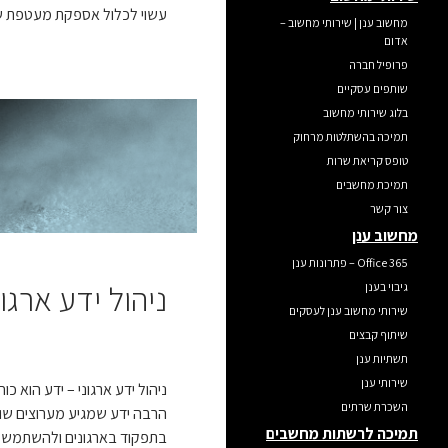
עשוי לכלול אספקת מעטפת ש
מחשוב ענן | שירותי מחשוב –
אדום
פרופיל חברה
שותפים עסקיים
בלוג שירותי מחשוב
תמיכה בהשתלטות מרחוק
טופס קריאת שרות
תמיכת מחשבים
צור קשר
מחשוב ענן
Office 365 – פתרונות ענן
ניהול ידע ארגו
גיבוי בענן
שירותי מחשוב ענן לעסקים
שיתוף קבצים
תשתיות ענן
שירותי ענן
ניהול ידע ארגוני – ידע הוא
השכרת שרתים
הרבה ידע שמגיע מערוצים שונ
תמיכה לרשתות מחשבים
בתפקוד בארגונים ולהשתמש בי