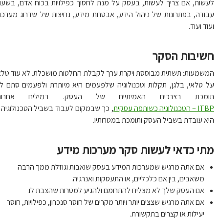
שות, אם צריך לעשות, בעסק על מנת לחסוך כפילויות בכוח אדם, בשעות
ודה, בפתרונות של ניהול הידע, אבטחת מידע, נחיצות של שדרוג מערכות
וד ועוד.
שיבות הסקר
שמעות: תשתית מבוססת ויקרת ערך לקבלת החלטות מושכלת. לא עוד טלאי
 טלאי, בלגן, תקלות וטכנולוגיה שלפעמים היא מיותרת ולפעמים סתם לא
ומכת בצרכים האמיתיים של העסק. במילים אחרות:
כנולוגיה כשותפה עסקית
, כך שבמקום לעבוד בשביל הטכנולוגיה –
א עובדת בשביל העסק ותומכת במטרותיו.
תי כדאי לעשות סקר מערכות מידע
אם אתה מרגיש שמערכות המידע בעסק שואבות וגוזלת ממך הרבה
משאבים, בין אם כלכליים, או התעסקות ואנרגיה.
אם העסק שלך לא מצליח להתרומם ולהגיע למטרות שהצבת לו.
אם אתה מרגיש שצצים יותר ויותר מקרים של חוסר סנכרון, כפילויות, חוסר
יעילות או קצרים בתקשורת.