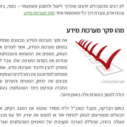
 רבים מהמנהלים יודעים שהדרך לייעול ולחסכון משמעותי – כספי, בזמן
כוח אדם, עוברת דרך כלי משמעותי אחד:
סקר מערכות מידע
.
הו סקר מערכות מידע
את סקר מערכות המידע מבצעים מומחים
בתחום מערכות המידע, אשר לומדים את
העסק, ממפים את התשתיות והטכנולוגיות
ומזהים את נקודות התורפה שלו. אבל לא
מספיק להבין ולהכיר מערכות מידע. אותם
מומחים לומדים גם את התהליכים העסקיים,
מבינים מה החזון, המטרות והיעדים של
ר מערכות מידע
החברה ובודקים כיצד הטכנולוגיה בעסק
ולה לתמוך במטרות אלה באופן מיטבי.
יום הבדיקה, מקבל המנכ”ל דו”ח מסודר שמציג את המצב הקיים, את
שלים שמפריעים לעסק להרוויח יותר או לממש את יעדיו, יחד עם תכנית
ולה ברורה, שכוללת הערכה תקציבית של השינויים הטכנולוגיים שצריך