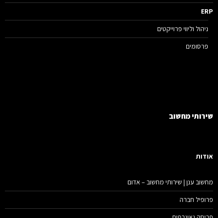
E
ניהול וליווי פרוייקטים
פרסומים
רותי מחשוב
דות
שוב ענן | שירותי מחשוב – אדום
ופיל חברה
יסה גאוגרפית