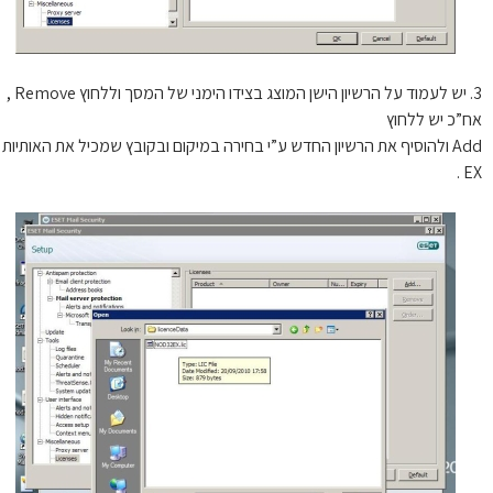
3. יש לעמוד על הרשיון הישן המוצג בצידו הימני של המסך וללחוץ Remove ,
”כ יש ללחוץ
Add ולהוסיף את הרשיון החדש ע”י בחירה במיקום ובקובץ שמכיל את האותיות
E