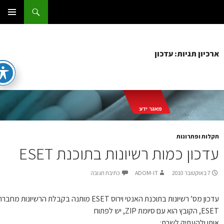
ג
וש
ום IT
ן
תפריט
ראשי
כיון תגיות: עדכון
לות ופתרונות
דכון כמות רשיונות בתוכנת ESET
7 באוקטובר 2010
ADOM-IT
כתיבת תגובה
עדכון מס’ רשיונות בתוכנת האנטי וירוס ESET מותנה בקבלת הרשיונות מחברת
 הוא עם סיומת ZIP, יש לפתוח
תו ולהעתיק לשרת: