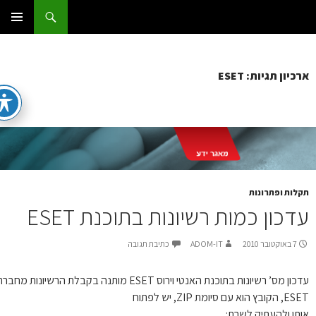
ג
וש
ום IT
ן
תפריט
ראשי
כיון תגיות: ESET
לות ופתרונות
דכון כמות רשיונות בתוכנת ESET
7 באוקטובר 2010
ADOM-IT
כתיבת תגובה
עדכון מס’ רשיונות בתוכנת האנטי וירוס ESET מותנה בקבלת הרשיונות מחברת
 הוא עם סיומת ZIP, יש לפתוח
תו ולהעתיק לשרת: