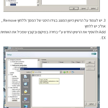
3. יש לעמוד על הרשיון הישן המוצג בצידו הימני של המסך וללחוץ Remove ,
”כ יש ללחוץ
Add ולהוסיף את הרשיון החדש ע”י בחירה במיקום ובקובץ שמכיל את האותיות
E