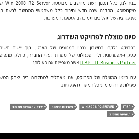
בניהולנו, כלל תכנון רשת מחשבים מבוססת Win 2008 R2 Server של
קרוסופט, התקנת שרת חדש וחיבור כלל משתמשי המחשב לרשת תוך
נטגרציה של תהליכים ותמיכה בהטמעת המערכות.
יום מוצלח לפרויקט השדרוג
רויקט נלקחו בחשבון צרכיו המגוונים של הארגון, תוך יישום חשיבה
קית-אסטרטגית וליווי טכנולוגי של מטרות ויעדי החברה, כחלק מתפיסת
ITBP – IT Business Partn
אשר מאפיינת את פעילותנו.
 סיומו המוצלח של הפרויקט, אנו מאחלים למחלבות בית יצחק המשך
ילות פורה ומימוש כל המטרות העסקיות.
ITBP
WIN 2008 R2 SERVER
מערכות מחשוב
שדרוג תשתיות מחשוב
תשתיות מחשוב