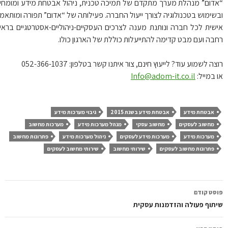
דום” מנהלת מערך מתקדם של תמיכה טכנית, ניהול אבטחת מידע ומומחית
שימוש בטכנולוגיה לצורך ייעול החברה. פעילותה של “אדום” תפורה ומותאמת
שית לכל חברה ונותנת מענה לצרכים העסקיים-ניהוליים-אסטרטגיים בראיה
בה ועם מבט קדימה להתייעלות כוללת של הארגון כולו.
ה לשמוע עוד? לייעוץ חינם, צור איתנו קשר בטלפון: 052-366-1037
 במייל:
Info@adom-it.co.il
אבטחת מידע
אבטחת מידע בשנת 2015
גיבוי מערכות מידע
מחשוב לעסקים
מחשוב עסקי
מנהל מערכות מידע
מערכות מחשוב
מערכות מידע
מערכות מידע לעסקים
ניהול מערכות מידע
פתרונות מחשוב
פתרונות מחשוב לעסקים
שירותי מחשוב
שירותי מחשוב לעסקים
ווט
סט קודם
פוסטים
תוף פעולה והזדמנות עסקית