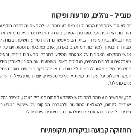
בייל – נהלים, מודעות ופיקוח
 לא סוד שמהפכת המובייל נמצאת בעיצומה ויש לה השפעה רחבת היקף על
רבות הארגונית ועל מערכות המידע בארגון. המכשירים הניידים מטשטשים
 הגבולות בין המשרד והבית, הם מאפשרים זליגת מידע וחשיפתו בצורה לא
וקרת ובניגוד למערכות המחשוב בארגון, אינם מאובטחים ומפוקחים על ידי
שי המקצוע האמונים על אבטחת המידע בחברה. מחשבים ניידים, ובעיקר
בלטים וטלפונים חכמים, מגדילים באופן משמעותי את הסיכון לאובדן מידע,
שיפת מידע מסווג לגורמים לא מורשים או להדבקה בוירוסים. חוסר היכולת
קח ולשלוט על עשרות, מאות או אלפי מכשירים יוצרת פוטנציאל חדש של
ום מתגלגל.
ן, יש חשיבות עצומה למתן דגש מיוחד על תחום המוביל בארגון, ליצירת נהלים
עודיים לתחום, להעלאת המודעות ולהגברת הפיקוח על שימוש במכשירים
ידים. כל ארגון, בהתאם לצרכיו ולהערכת הסיכונים הייחודית לו.
חזוקה קבועה וביקורות תקופתיות