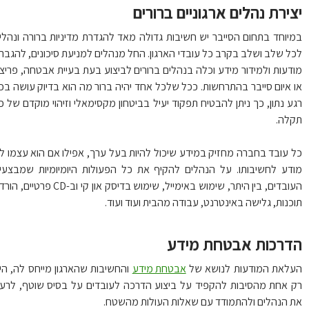
ירת נהלים ארגוניים ברורים
יוחד בתחום הסייבר יש חשיבות גדולה מאד להגדרת מדיניות ברורה ונהלים
ל שלב ושלב בקרב כל עובדי הארגון. החל מנהלים למניעת סיכונים, להגברת
דעות ולמידור מידע וכלה בנהלים ברורים לביצוע בעת בעיית אבטחה, פריצה
 איום סייבר בהתרחשות. ככל שלכל אחד יהיה ברור מה הוא בדיוק עושה בכל
ע נתון, כך ניתן להבטיח תפקוד יעיל בביטחון מקסימאלי וזיהוי מוקדם של כל
לה.
 עובד בחברה מחזיק במידע שיכול להיות בעל ערך, אפילו אם הוא עצמו לא
דע לחשיבותו. על הנהלים להקיף את כל הפעולות היומיומיות שמבצעים
העובדים, בין היתר, שימוש באימייל, שימוש בדיסק און קי וב-CD פרטיים, הורדת
כנות, גלישה באינטרנט, עבודה מהבית ועוד ועוד.
דרכות אבטחת מידע
לאת המודעות לנושא של
אבטחת מידע
והחשיבות שהארגון מייחס לה, היא
 אחת מהסיבות להקפיד על ביצוע הדרכה לעובדים על בסיס שוטף, לרענן
 הנהלים ולהתמודד עם שאלות העולות מהשטח.