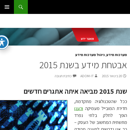
ג
וש
ום IT
ן
תפריט
ראשי
רכות מידע
,
ניהול מערכות מידע
בטחת מידע בשנת 2015
20 בינואר 2015
ADOM-IT
כתיבת תגובה
 מביאה איתה אתגרים חדשים
ל שהטכנולוגיה מתקדמת,
ירת המובייל מעמיקה
והענן
פך לחלק בלתי נפרד
שתית המחשוב של העסק –
 אנו נדרשים למענה מהודק