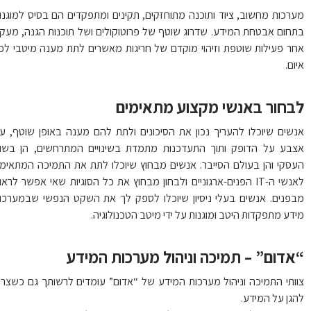
רכות מחשוב, ציוד ותוכנה מתוחזקים, תקינים ומתפקדים הם בסיס למוגנות
חום אבטחת המידע. שדרוג שוטף של פרוטוקולים ושל תוכנות הגנה, מעקב
ר פעילות שוטפת וזיהוי מוקדם של חריגות מאשרים לתת מענה מיטבי לכל
ום.
בחור באנשי מקצוע מתאימים
שים שיוכלו להעריך נכון את הסיכונים ולתת להם מענה באופן שוטף, עם
בע על הדופק ותוך התעדכנות מתמדת בשינויים המתרחשים, הן בשוק
סקי והן בעולם הסייבר. אנשים מבחוץ שיוכלו לתת את התמיכה המתאימה
לאנשי ה-IT הפנים-ארגוניים ולבחון מבחוץ את כל הסוגיות שאי אפשר לראות
פנים. אנשים בעלי ניסיון שיוכלו לספק לך את השקט הנפשי שבמערכות
דע מתפקדות היטב ומוגנות על ידי מיטב הטכנולוגיה.
אדום” – תמיכה וניהול מערכות המידע
ותי התמיכה וניהול מערכות המידע של “אדום” עומדים לרשותך גם כשצריך
גן על המידע.