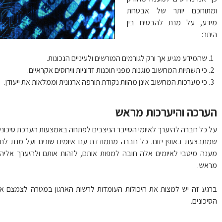
תוחכם יותר של אבטחת
דע, על מנת להבטיח בין
תר:
שהמידע מגיע אך ורק לגורמים המורשים ולעיניים הנכונות.
כי תשתיות המחשוב מוגנות מפני תוכנות זדוניות ווירוסים אקראיים.
כי מערכות המחשוב אינן מהוות נקודת תורפה ארגונית וממלאות את ייעודן.
ערכה והיערכות מראש
 כל חברה להיערך לאיומי הסייבר הניצבים לפתחה באמצעות הערכת סיכונים
תבצעת באופן יזום. כל חברה מתמודדת עם איומים שונים ועל מנת לתת
נה מיטבי לאיומים אלה חובה למפות אותם, לזהות אותם ולהיערך אליהם
אש.
גע זה יש למצות את היכולות העומדות לרשות הארגון במטרה לצמצם את
יכונים.