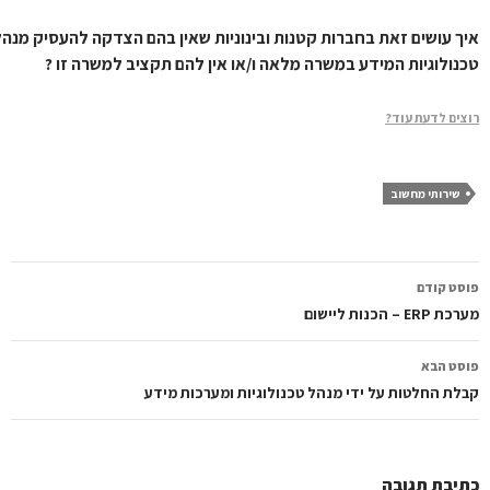
ך עושים זאת בחברות קטנות ובינוניות שאין בהם הצדקה להעסיק מנהל
נולוגיות המידע במשרה מלאה ו/או אין להם תקציב למשרה זו ?
צים לדעת עוד?
שירותי מחשוב
ווט
סט קודם
פוסטים
ERP – הכנות ליישום
סט הבא
לת החלטות על ידי מנהל טכנולוגיות ומערכות מידע
יבת תגובה