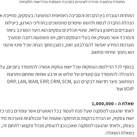
מתמדת ובתגובה מהירה לשינויים בסביבה העסקית ובדרישות הלקוחות.
חרות הגוברת בין החברות והסביבה היומיומית המשתנה בעסקים, מחייבת את
הלת החברה לנסות ולהשיג שיפורים מתמשכים בתהליכי הארגון, ביעילות
ובדים ובחיסכון בעלויות. שינויי תהליכים עסקיים הוא היעד המורכב ביותר
מרכזי אשר מעסיק את בעלי העסקים היום, ויש משמעות רחבה שמערך
רכות המידע יאפשר להם לבצע זאת, כמובן מתוך הנחה שכל שינוי ארגוני
א נתמך שירותי מחשוב.
וסף לכל הדילמות העסקיות שכל ישות עסקית אמורה להתמודד ביום יום, על
נהלה להתמודד עם קיצורים של שלוש או ארבע אותיות שתחום פתרונות
המחשוב מיצר חדשות לבקרים כגון: DRP, LAN, WAN, ERP, CRM, SCM,
 ועוד.
ת ה – 1,000,000
חר שהגענו למסקנה שעל מנת לעמוד בכל האתגרים אשר עומדים בפני כל
ות עסקית, יש הכרח בהקמת ובתחזוקה שוטפת של טכנולוגיות ומערכות מידע
סק , ולאחר שהגענו למסקנה שאכן נכון להעסיק מנהל מקצועי לתחום זה,
אלת השאלה: