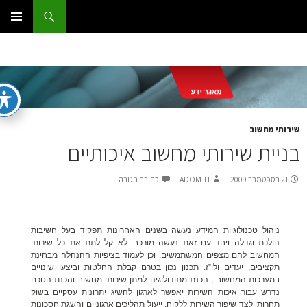
ג
וש
ום IT
ן
תפריט
ראשי
רותי מחשוב
ניית שירותי מחשוב איכותיים
21 בספטמבר 2009
ADOM-IT
כתיבת תגובה
ניהול טכנולוגיות המידע נעשה בשנים האחרונות תפקיד בעל חשיבות
הולכת וגדלה ויחד עם זאת נעשה מורכב. לא קל לתת את כל שירותי
המחשוב להם מצפים המשתמשים, וכן לעמוד בציפיות ההנהלה מבחינת
תקציבים, יעדים ולו”ז. תכנון נכון בטרם קבלת החלטות וביצעו שינויים
במערכות המחשוב , הכנת מתודולוגיה למתן שירותי מחשוב והכנת הסכם
נדרש עבור איכות השירות יאפשר לארגון להשיג יתרונות עסקיים בשוק
תחרותי לצד שיפור השירות ללקוח, ייעול תהליכים ארגוניים והשגת חסכונות