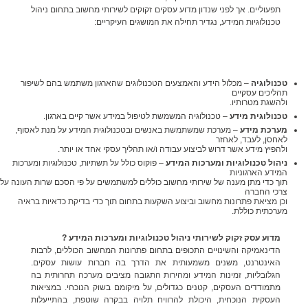
תפעוליים. אך לפני שנדון מדוע עסקים זקוקים לשירותי מחשוב בתחום ניהול
טכנולוגיות המידע, נגדיר תחילה את המושגים העיקריים:
טכנולוגיה
– מכלול הידע והאמצעים הטכנולוגים שהארגון משתמש בהם לשיפור
תהליכים עסקיים
ולהשגת מטרותיו.
טכנולוגית מידע
– טכנולוגיה המשמשת לטיפול במידע אשר קיים בארגון.
מערכת מידע
– מערכת שמשתמשת באנשים ובטכנולוגית המידע על מנת לאסוף,
לאחסן, לעבד, לאחזר
ולהפיץ מידע אשר דרוש לביצוע עבודה ו/או תהליך עסקי אחד או יותר.
ניהול טכנולוגיות ומערכות המידע
– פוקוס כולל על תשתיות, טכנולוגיות ומערכות
המידע הארגוניות
תוך כדי מתן מענה של שירותי מחשוב כוללים למשתמשים על פי הסכם שרות העונה על
צרכי החברה
וכן מציאת פתרונות מחשוב וביצוע השקעות בתחום תוך כדי בדיקת כדאיות בראיה
מערכתית כוללת.
מדוע עסק זקוק לשירותי ניהול טכנולוגיות ומערכות המידע ?
הדינאמיקה והשינויים התכופים בתחום פתרונות המחשוב הכוללים, לרבות
האינטרנט, משנים משמעותית את הדרך בה חברות עושות עסקים.
הגלובליות, זמינות המידע ומהירות התגובה מציבים מערכה תחרותית בה
מתמודדים העסקים, קטנים כגדולים, על מיקומם בשוק הנוכחי. במציאות
העסקית הנוכחית, היכולת להרוויח תלויה בבקרה שוטפת, בהתייעלות