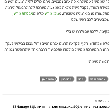
 שממש לא משנה איפה אתם נמצאים, אתם יכולים להיות רגועים וזמינים
ידת הצורך, לקבל גישה מלאה באמצעות מערכת קלה לתפעול וליהנות
קשורת פנים ארגונית משופרת, מ
גיבוי מידע
מלא ומ
אבטחת מידע
,
בטיחים לכם ראש שקט.
יצור, ללכת עם ולהרגיש בלי.
א שבחודשי הקיץ ולקראת החגים אנחנו רואים גידול עצום בביקוש לענן?
רונות המערכת ממשיכים ללוות אתכם עוד הרבה אחרי שהחופשה נגמרת.
פשה נעימה!
אבטחת מידע
גיבוי
גיבוי בענן
מחשוב ענן
ווט
סט קודם
פוסטים
 בניהול שרתי SQL באמצעות תוכנה ייחודית: EZManage SQL