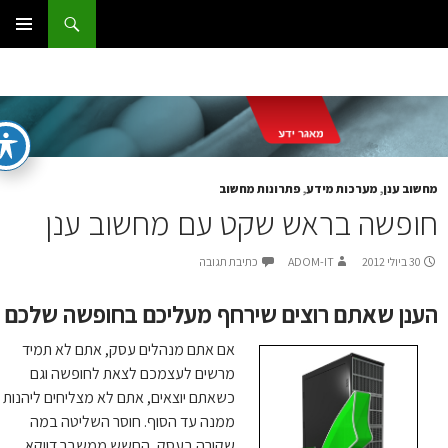
ג
וש
ום IT
ן
תפריט
ראשי
שוב ענן
,
מערכות מידע
,
פתרונות מחשוב
ופשה בראש שקט עם מחשוב ענן
30 ביולי 2012
ADOM-IT
כתיבת תגובה
ענן שאתם רוצים שירחף מעליכם בחופשה שלכם
אם אתם מנהלים עסק, אתם לא תמיד
מרשים לעצמכם לצאת לחופשה וגם
כשאתם יוצאים, אתם לא מצליחים ליהנות
ממנה עד הסוף. חוסר השליטה במה
שקורה בעסק, החשש ממשבר דווקא