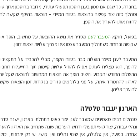
ברה, כך שגם אם טמון בענן חיסכון תפעולי עתידי, מדובר בחיסכון ארוך טווח
הלך כזה יצור קפיצה בהוצאות בטווח המיידי – הוצאות בהיקף שקשה להם
זות אותן ולהעריך את היקפן.
ועל, דווקא
המעבר לענן
מסדיר את נושא ההוצאות על מחשוב, הופך אותן
ופות וברורות כשתהליך המעבר עצמו אינו מצריך עלויות יוצאות דופן.
עבר לענן מייצר תועלות כבר בטווח הקצר, מבלי להכביד על התקציבים.
יפך, הוא מצליח לעתים אפילו להוזיל עלויות קיימות תוך התייעלות רוחבית.
שלום החודשי הקבוע והיציב הופך את הוצאות המחשוב להוצאה שקל יותר
רגון להתמודד איתה, על פני בלת”מים פזורים בנקודות זמן והוצאות שקשה
יערך אליהן.
ארגון יעבור טלטלה
הלים רבים מאמינים שמעבר לענן יצור כאוס התחלתי בארגון, ישנה סדרים
הלי עבודה, יצור קושי תפעולי וידרוש היערכות שונה שתחייב את הארגון להיערך
רת. בפועל, אין טלטלה, אין שינוי נהלים ואין קושי. יש רק יתרונות, יכולות