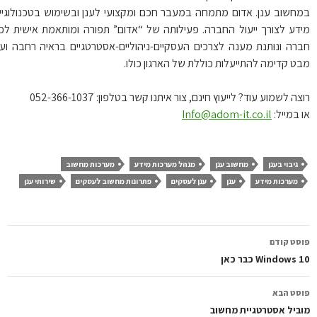
חשוב ענן. אדום מתמחה במעבר חכם ומקצועי לענן ובשימוש בטכנולוגיית
דע לצורך ייעול החברה. פעילותה של “אדום” תפורה ומותאמת אישית לכל
רה ונותנת מענה לצרכים העסקיים-ניהוליים-אסטרטגיים בראיה רחבה ועם
ט קדימה להתייעלות כוללת של הארגון כולו.
ה לשמוע עוד? לייעוץ חינם, צור איתנו קשר בטלפון: 052-366-1037
 במייל:
Info@adom-it.co.il
גיבוי בענן
מחשוב ענן
מנהל מערכות מידע
מערכות מחשוב
מערכות מידע
ענן
ענן לעסקים
פתרונות מחשוב לעסקים
שירותי ענן
ווט
סט קודם
פוסטים
Windows כבר כאן
סט הבא
ביל אסטרטגיית מחשוב