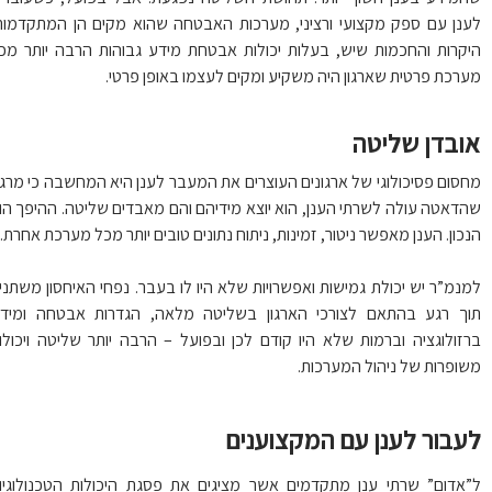
נן עם ספק מקצועי ורציני, מערכות האבטחה שהוא מקים הן המתקדמות,
קרות והחכמות שיש, בעלות יכולות אבטחת מידע גבוהות הרבה יותר מכל
רכת פרטית שארגון היה משקיע ומקים לעצמו באופן פרטי.
ובדן שליטה
סום פסיכולוגי של ארגונים העוצרים את המעבר לענן היא המחשבה כי מרגע
דאטה עולה לשרתי הענן, הוא יוצא מידיהם והם מאבדים שליטה. ההיפך הוא
כון. הענן מאפשר ניטור, זמינות, ניתוח נתונים טובים יותר מכל מערכת אחרת.
נמ”ר יש יכולת גמישות ואפשרויות שלא היו לו בעבר. נפחי האיחסון משתנים
ך רגע בהתאם לצורכי הארגון בשליטה מלאה, הגדרות אבטחה ומידור
זולוגציה וברמות שלא היו קודם לכן ובפועל – הרבה יותר שליטה ויכולות
ופרות של ניהול המערכות.
עבור לענן עם המקצוענים
אדום” שרתי ענן מתקדמים אשר מציגים את פסגת היכולות הטכנולוגיות