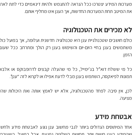
רכות המידע יצטרכו ככל הנראה להתגמש ולהיות דינאמיים כדי לתת לארגון
 המיטב תחת המערכות החדשות, אך הענן אינו מחליף אותם.
 מכירים את הטכנולוגיה
לם חושבים שטכנולגיית ענן היא טכנולוגיה חדשנית ועלומה, אך בפועל כולנו
תמשים בענן בחיי היום-יום והשימוש בענן רק הולך ומתרחב ככל שעובר
מן.
 מי ששלח דוא”ל בג’ימייל, כל מי שהעלה קבצים לדרופבוקס או אלבומי
ונות לפיאקסה, השתמש בענן מבלי לדעת אפילו או לקרוא לזה “ענן”.
ן, אין סיבה לפחד מהטכנולוגיה, אלא יש לאמץ אותה ואת היכולות שהיא
יעה.
בטחת מידע
ד המיתוסים הגדולים ביותר לגבי מחשוב ענן נוגע לאבטחת מידע ולחשש
מידע בענן חשוף יותר. תחושת השליטה נפגעת. אבל בפועל, כשעוברים