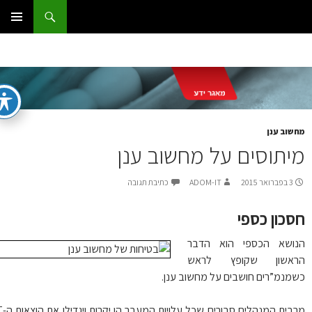
ג
וש
ום IT
ן
תפריט
ראשי
שוב ענן
יתוסים על מחשוב ענן
3 בפברואר 2015
ADOM-IT
כתיבת תגובה
כון כספי
ושא הכספי הוא הדבר
אשון שקופץ לראש
מנמ”רים חושבים על מחשוב ענן.
מרבית המנהלים סבורים שכל עלויות המעבר הן יקרות ויגדילו את הוצאות ה-IT