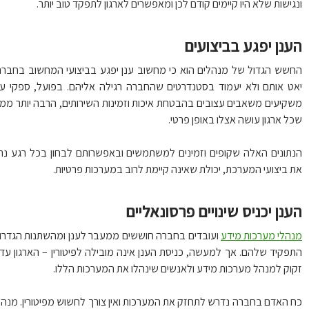
גישות שלא היו קיימים קודם לכן ומאפשרים לארגון לתפקד טוב יותר.
נן יפגע בביצועים
שש הגדול של מנהלים הוא כי מחשוב ענן יפגע בביצועי המחשוב בחברה.
ט אותם ולא יעמוד בסטנדרטים שהחברה רגילה אליהם. בפועל, ספקי ענן
קיעים משאבים עצובים בהבטחת איכות וזמינות השירותים, הרבה יותר ממה
ל ארגון עושה אצלו באופן פרטי.
תונים האלה שקופים וזמינים למשתמשים ובאפשרותם לבחון בכל רגע נתון
 ביצועי המערכת, יכולת שאינה קיימת לרוב במערכות פרטיות.
נן יכניס שינויים פרסונאליים
הלי מערכות מידע
ועובדים בחברה חוששים ממעבר לענן ומהשתנות הגדרות
פקיד שלהם. אך למעשה, כניסת הענן אינה מובילה לפיטורין – הארגון עדיין
וק למנהל מערכות מידע ולאנשים שינהלו את המערכות הללו.
 האדם בחברה נדרש לתחזק את המערכות ואין צורך לחשוש מפיטורין.
מנהלי