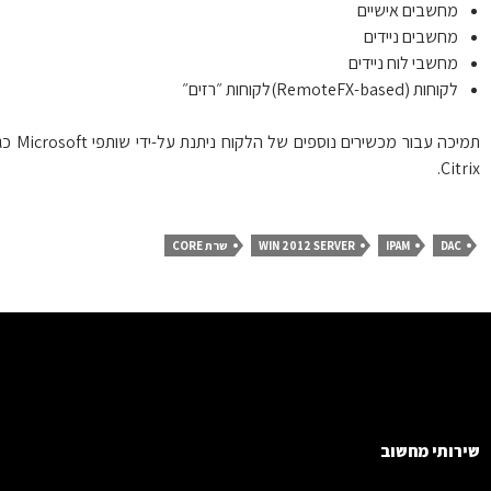
מחשבים אישיים
מחשבים ניידים
מחשבי לוח ניידים
לקוחות (RemoteFX-based)לקוחות ״רזים״
תמיכה עבור מכשירים נוספים של הלקוח ניתנת על-ידי שותפי Microsoft כגון
Citri
DAC
IPAM
WIN 2012 SERVER
שרת CORE
רותי מחשוב