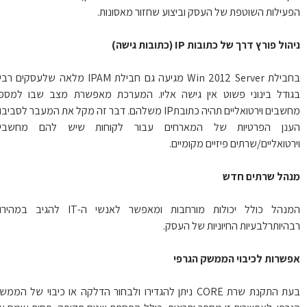
עילות השוטפת של העסק וביצוע שחזור מאסונות.
ול פורץ דרך של כתובות IP (כתובות גישה)
בחבילת Win 2012 Server מגיעה גם חבילת IPAM מלאה שלעסקים רבים
ודל בינוני פשוט אין גישה אליו. המערכת מאפשרת מצב שבו למספר
מחשבים וירטואליים תהיה כתובתIP משלהם. דבר זה מקל את המעבר לסביבות
נן הפרטיות של המארחים עבור לקוחות שיש להם מחשבים
רטואליים/שרתים פיזיים מקומיים.
הל שרתים חדש
המנהל כולל יכולות מורחבות ומאפשר לאנשי ה-IT להגיב במהירות
היותרלבעיות החיוניות של העסק.
שרות לכיבוי הממשק הגרפי
בעת התקנת שרת CORE ניתן להגדירו ולבחור הדלקה או כיבוי של הממשק