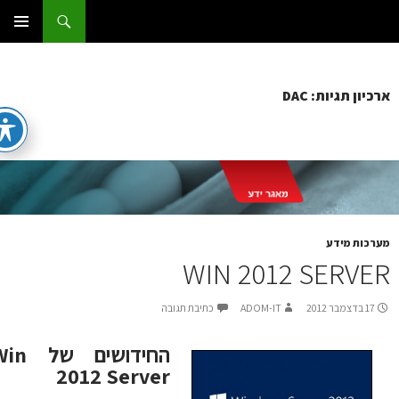
ג
וש
ום IT
ן
תפריט
ראשי
כיון תגיות: DAC
רכות מידע
WIN 2012 SERVE
17 בדצמבר 2012
ADOM-IT
כתיבת תגובה
החידושים של Win
2012 Server