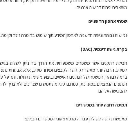
רפי. לאפשרות זו מספר יתרונות, כולל הפחתת שטח תקיפה, פחות עומס על
אבים ופחות דרישות אנרגיה.
חי אחסון חדשניים
ישות גבוהה וגישה חדשנית לאחסון המידע תוך שימוש בחומרה זולה וקיימת.
רת גישה דינמית (DAC)
ילת התקנים אשר משפרים משמעותית את הדרך בה ניתן לשלוט בגישה
ידע. הרבה יותר מאשר רק גישה לקבצים ומידור מידע, אלא אבטחת נתונים
מה גבוהה, הפשטה של הנתונים האישיים וביצוע משימות גדולות יותר על סוגי
תונים הנמצאים במערכת, כמו גם סוגי משתמשים שצריכים ולא צריך להיות
ם גישה אליהם.
יכה רחבה יותר במכשירים
פשרת גישה לשולחן עבודה מרכזי מסוגי המכשירים הבאים: