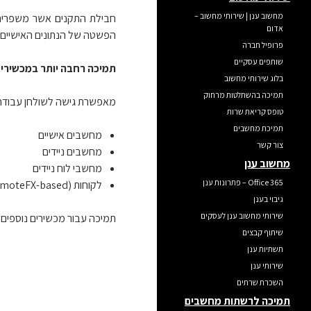
מחשוב ענן | שירותי מחשוב –
חבילת התקנים אשר משפרים 
אדום
הפשטה של הנתונים האישיים וב
פרופיל חברה
שותפים עסקיים
תמיכה רחבה יותר במכשירי
בלוג שירותי מחשוב
תמיכה בהשתלטות מרחוק
מאפשרת גישה לשולחן עבודה 
טופס קריאת שרות
תמיכת מחשבים
מחשבים אישיים
צור קשר
מחשבים ניידים
מחשוב ענן
מחשבי לוח ניידים
Office 365 – פתרונות ענן
לקוחות (RemoteFX-based)לקוחות ״רזים״
גיבוי בענן
שירותי מחשוב ענן לעסקים
תמיכה עבור מכשירים נוספים של הלקוח ני
שיתוף קבצים
תשתיות ענן
שירותי ענן
השכרת שרתים
תמיכה לרשתות מחשבים