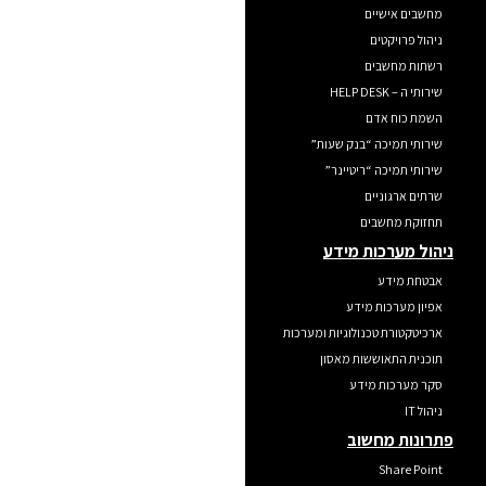
מחשבים אישיים
ניהול פרויקטים
רשתות מחשבים
שירותי ה – HELP DESK
השמת כוח אדם
שירותי תמיכה “בנק שעות”
שירותי תמיכה “ריטיינר”
שרתים ארגוניים
תחזוקת מחשבים
ניהול מערכות מידע
אבטחת מידע
אפיון מערכות מידע
ארכיטקטורת טכנולוגיות ומערכות
תוכנית התאוששות מאסון
סקר מערכות מידע
ניהול IT
פתרונות מחשוב
Share Point