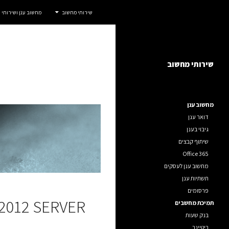
חיפוש
אדום IT
שירותי מחשוב
מחשוב ענן ושירותי
דלג
שירותי מחשוב לחברות, ארגונים ועסקים.
תוכן
שירותי מחשוב
מחשוב ענן
דואר ענן
גיבוי בענן
שיתוף קבצים
Office 365
מחשוב ענן לעסקים
תשתיות ענן
פרסומים
2012 SERVER
תמיכת מחשבים
בנק שעות
ריטיינר