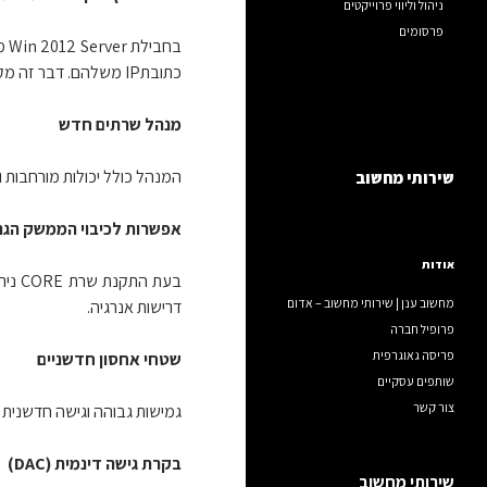
ניהול וליווי פרוייקטים
פרסומים
כתובתIP משלהם. דבר זה מקל את המעבר לסביבות הענן הפרטיות של המארחים עבור לקוחות שיש להם מחשבים וירטואליים/שרתים פיזיים מקומיים.
מנהל שרתים חדש
המנהל כולל יכולות מורחבות ומאפשר לאנשי ה-IT להגיב במהיר
שירותי מחשוב
אפשרות לכיבוי הממשק הגר
אודות
בעת 
מחשוב ענן | שירותי מחשוב – אדום
דרישות אנרגיה.
פרופיל חברה
פריסה גאוגרפית
שטחי אחסון חדשניים
שותפים עסקיים
צור קשר
גמישות גבוהה וגישה חדשנית 
בקרת גישה דינמית (DAC)
שירותי מחשוב