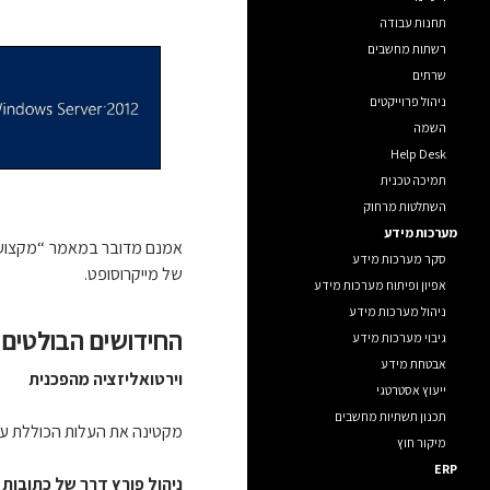
תחנות עבודה
רשתות מחשבים
שרתים
ניהול פרוייקטים
השמה
Help Desk
תמיכה טכנית
השתלטות מרחוק
מערכות מידע
אמנם מדובר במאמר “מקצועי”
סקר מערכות מידע
של מייקרוסופט.
אפיון ופיתוח מערכות מידע
ניהול מערכות מידע
החידושים הבולטים ב- 012 Server
גיבוי מערכות מידע
אבטחת מידע
וירטואליזציה מהפכנית
ייעוץ אסטרטגי
תכנון תשתיות מחשבים
מקטינה את העלות הכוללת על
מיקור חוץ
ERP
ניהול פורץ דרך של כתובות IP (כתובות גישה)