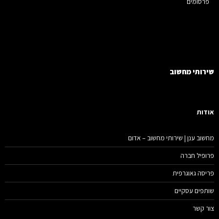
פרסומים
רותי מחשוב
דות
שוב ענן | שירותי מחשוב – אדום
ופיל חברה
יסה גאוגרפית
תפים עסקיים
ר קשר