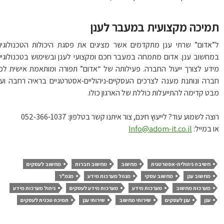
מיכה מקצועית במעבר לענן
אדום” שרתי ענן מתקדמים אשר מציגים את פסגת היכולות הטכנולוגיות
חשוב ענן. אדום מתמחה במעבר חכם ומקצועי לענן ובשימוש בטכנולוגיית
דע לצורך ייעול החברה. פעילותה של “אדום” תפורה ומותאמת אישית לכל
רה ונותנת מענה לצרכים העסקיים-ניהוליים-אסטרטגיים בראיה רחבה ועם
ט קדימה להתייעלות כוללת של הארגון כולו.
ה לשמוע עוד? לייעוץ חינם, צור איתנו קשר בטלפון: 052-366-1037
 במייל:
Info@adom-it.co.il
חשיבה ניהולית-אסטרטגית
מחשוב
מחשוב חברות
מחשוב לעסקים
מחשוב ענן
מחשוב עסקי
מנהל מערכות מידע
מנמ"ר
מערכות מחשוב
מערכות מידע
מערכות מידע לעסקים
ניהול מערכות מידע
ענן
ענן לעסקים
שירותי מחשוב
שירותי ענן
תמיכה טכנית לעסקים