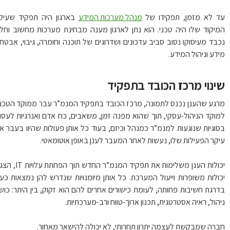
 לא מזמן, תפקידו של
מנהל מערכות המידע
בארגון היה תפקיד שעיקר
יקוד שלו היה טכני. הוא נתן לארגון מענה מבחינת מערכות מחשוב וחלק
בד מעיסוקו נסוב סביב עדכונים ושדרוגים של תוכנה וחומרה, גיבוי, אבטחת
דע וניהול המידע.
נוי מרכז הכובד בתפקיד
גע שהענן נכנס לתמונה, מרכז הכובד בתפקיד המנמ”ר עבר ממוקד הטכני,
וקד הניהול-עסקי, תוך שהוא מפנה זמן, משאבים, כח אדם ואנרגיות לעסוק
וגיות שנוגעות למנמ”ר כמנהל וכיזם, בעוד כל אותן פעולות שהיוו בעבר את
קר הפעילות שלו, נעשות לאחר המעבר לענן באופן אוטומאטי.
יכולות הענן משלימות את תפקיד המנמ”ר החדש תוך הפחתת עלויות IT, הצגת
ולות משופרות וייעול המערכת. כל אותן מיומנויות שנדרש להן נמצאות כעת
רגת חשיבות פחותה, לעומת כישורים אחרים להם הוא זקוק, בין היתר: כושר
הול, ראיה אסטרטגית, תכנון ארוך-טווח ורב-מערכתיות.
רה שמבקשת לעצמה יתרון תחרותי, לא יכולה להישאר מאחור.