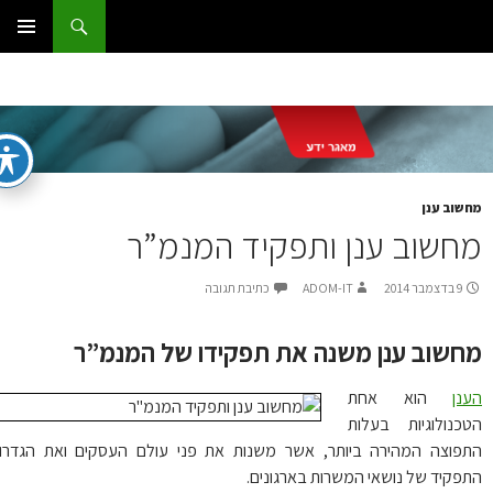
ג
וש
ום IT
ן
תפריט
ראשי
שוב ענן
חשוב ענן ותפקיד המנמ”ר
9 בדצמבר 2014
ADOM-IT
כתיבת תגובה
חשוב ענן משנה את תפקידו של המנמ”ר
נן
הוא אחת
כנולוגיות בעלות
פוצה המהירה ביותר, אשר משנות את פני עולם העסקים ואת הגדרות
פקיד של נושאי המשרות בארגונים.