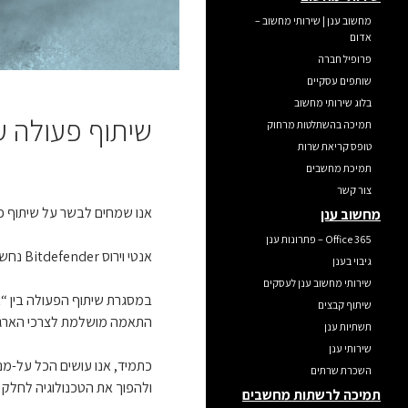
מחשוב ענן | שירותי מחשוב –
אדום
פרופיל חברה
שותפים עסקיים
בלוג שירותי מחשוב
שיתוף פעולה עם EFENDER
תמיכה בהשתלטות מרחוק
טופס קריאת שרות
תמיכת מחשבים
צור קשר
אנו שמחים לבשר על שיתוף פ
מחשוב ענן
Office 365 – פתרונות ענן
אנטי וירוס Bitdefender נחשב אחד המוצרים המובילים בשוק, הן למגזר הפרטי והן למגזר העסקי.
גיבוי בענן
שירותי מחשוב ענן לעסקים
שיתוף קבצים
התאמה מושלמת לצרכי הארגון
תשתיות ענן
שירותי ענן
כתמיד, אנו עושים הכל על-מנ
השכרת שרתים
ולהפוך את הטכנולוגיה לחלק
תמיכה לרשתות מחשבים