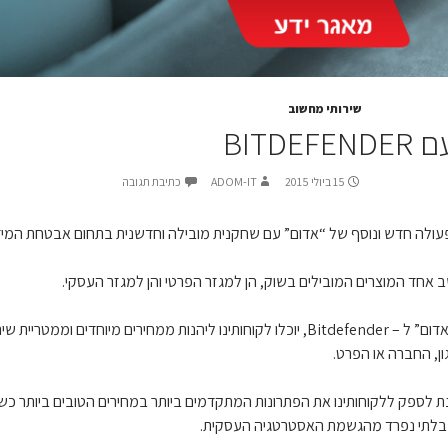
שירותי מחשוב
BITD
15 ביולי 2015
ADOM-IT
כתיבת תגובה
עולה חדש ונוסף של “אדום” עם שחקנית מובילה וחדשנית בתחום אבטחת המיד
במסגרת שיתוף הפעולה בין “אדום” ל – Bitdefender, יוכלו לקוחותינו ליהנות ממחיר
, החברה או הפרט.
ת לספק ללקוחותינו את הפתרונות המתקדמים ביותר במחירים הטובים ביותר כשל
 בלתי נפרד מהגשמת האסטרטגיה העסקית.