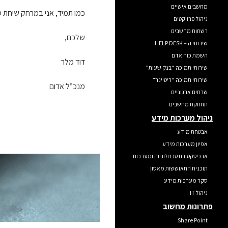
מחשבים אישיים
כמו תמיד, אני במרחק שיחת טלפון
ניהול פרויקטים
רשתות מחשבים
שלכם,
שירותי ה – HELP DESK
השמת כוח אדם
דוד מלר
שירותי תמיכה “בנק שעות”
שירותי תמיכה “ריטיינר”
מנכ”ל אדום
שרתים ארגוניים
תחזוקת מחשבים
ניהול מערכות מידע
אבטחת מידע
אפיון מערכות מידע
ארכיטקטורת טכנולוגיות ומערכות
תוכנית התאוששות מאסון
סקר מערכות מידע
ניהול IT
פתרונות מחשוב
Share Point