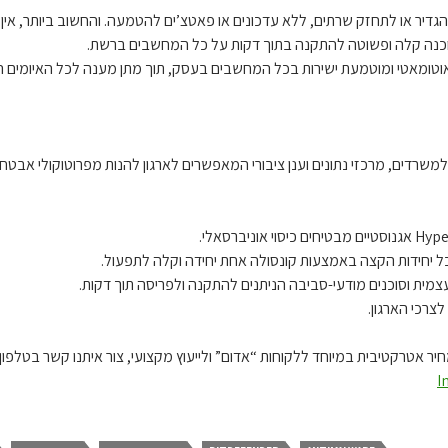
 להגדיר או לתחזק שרתים, ללא עדכונים או פאטצ’ים להטמעה. והחשוב ביותר, אין 
וכנה קלה ופשוטה להתקנה בתוך דקות על כל המחשבים ברשת.
טומאטי ומוטמעת ישירות בכל המחשבים בעסק, תוך מתן מענה לכל האיומים הפ
משרדים, מרכזי נתונים וענן ציבורי המאפשרים לארגון להנות מפרוטוקולי אבט
ל יחידות הקצה באמצעות קונסולה אחת יחידה וקלה לתפעול.
צמית וסוכנים מודעי-סביבה הניתנים להתקנה ולפריסה תוך דקות.
לצרכי הארגון.
רקטיבית במיוחד ללקוחות “אדום” ולייעוץ מקצועי, צור איתנו קשר בטלפון: 52-366-1037
I