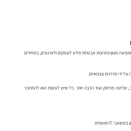
” ומציעה מגוון פתרונות אבטחת מידע לעסקים ולארגונים, במחירים
שבים באמצעות אנטיוירוס ואנטי-נוזקה, אבטחת אינטרנט ו- Antiphishing, סינון ווב, שליטה מרחוק ועוד הרבה יותר. כל שיש לעשות הוא להתחבר