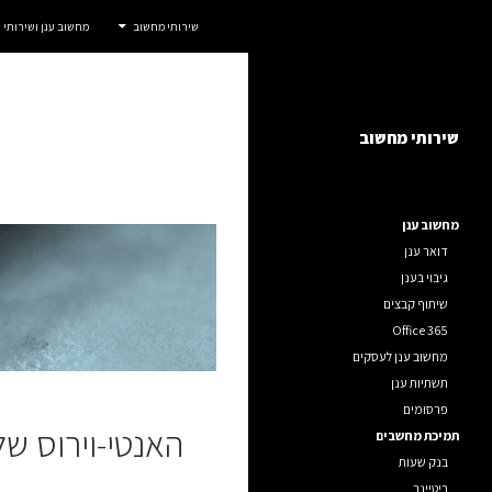
חיפוש
אדום IT
שירותי מחשוב
מחשוב ענן ושירותי
דלג
שירותי מחשוב לחברות, ארגונים ועסקים.
תוכן
שירותי מחשוב
מחשוב ענן
דואר ענן
גיבוי בענן
שיתוף קבצים
Office 365
מחשוב ענן לעסקים
תשתיות ענן
פרסומים
האנטי-וירוס ש
תמיכת מחשבים
בנק שעות
ריטיינר