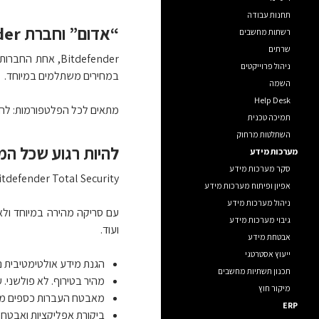
תחנות עבודה
“אדום” וחברת Bitdefender מציעות ללקוחותיהן את “האנטי-וירוס של השנה”
רשתות מחשבים
שרתים
Bitdefender, א
ניהול פרוייקטים
במחירים משתלמים במיוחד.
השמה
Help Desk
מתאים לכל הפלטפורמות: לחלו
תמיכה טכנית
השתלטות מרחוק
להיות רגוע שכל המ
מערכות מידע
סקר מערכות מידע
Bitdefender Total Security הוא מוצר האנטי-וירוס של הש
אפיון ופיתוח מערכות מידע
ניהול מערכות מידע
עם סריקה מהירה במיוחד ולא 
גיבוי מערכות מידע
ועוד.
אבטחת מידע
ייעוץ אסטרטגי
הגנת מידע אולטימטיבית נגד
תכנון תשתיות מחשבים
מהיר בטירוף. לא פולשני. עם ™ender Photon
מיקור חוץ
מאבטח העברות כספים מקוו
ERP
ביקורת אפליקציות ואבטחת