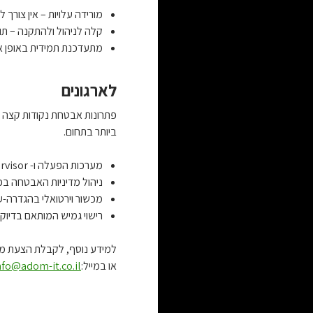
מורידה עלויות – אין צורך
קלה לניהול ולהתקנה – ת
מתעדכנת תמידית באופן או
לארגונים
פתרונות אבטחת נקודות קצה ל
ביותר בתחום.
מערכות הפעלה ו- Hypervisor אגנוסטיים מבטיחים כיסוי אוניברסאלי.
ניהול מדיניות האבטחה בכ
מכשור וירטואלי בהגדרה-ע
רישוי גמיש המותאם בדיוק 
למידע נוסף, לקבלת הצעת מחיר אט
או במייל:
nfo@adom-it.co.il