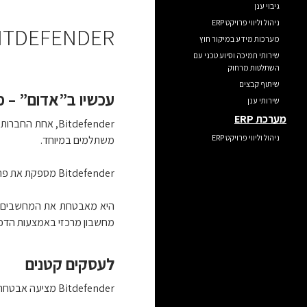
גיבוי ענן
ניהול וליווי פרויקט ERP
BITDEFENDER לעסק
מערכות מידע במיקור חוץ
שירותי תמיכה וסיוע טכני עם
השתלטות מרחוק
שיתוף קבצים
עכשיו ב”אדום” – פתרונות 
שירותי ענן
מערכת ERP
Bitdefender, א
ניהול וליווי פרויקט ERP
משתלמים במיוחד.
Bitdefender מספקת את פתרון ה- AntiMalware הטוב ביותר בשוק ודורגה פעם אחר פעם כתוכנה המובילה על ידי מדרגים עצמאיים.
מחשבון מרכזי באמצעות הדפ
לעסקים קטנים
Bitdefender מציעה אבטחה בענן המהווה את האפשרות הטובה, הכלכלית והיעילה ביותר, המאפשרת חיסכון במשאבי IT ותשתית.