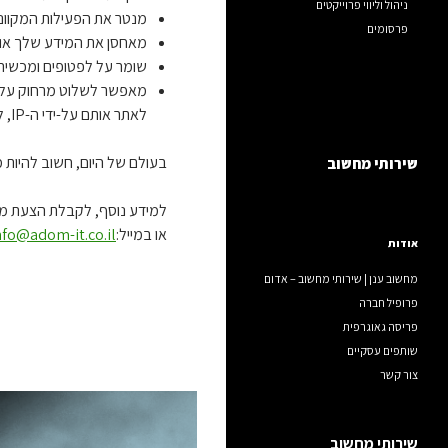
ניהול וליווי פרוייקטים
מנטר את הפעילות המקוונת
פרסומים
מאחסן את המידע שלך אונלי
שומר על לפטופים ומכשירים 
מאפשר לשלוט מרחוק על לפ
לאתר אותם על-ידי ה-IP, לנעול אותם אותם מרחוק או להפעיל אזעקה, למחוק מידע רגיש, לתת פקודות ב-SMS ולקבל התרעות על החלפת SIM.
בעולם של היום, חשוב להיות מוגן
שירותי מחשוב
למידע נוסף, לקבלת הצעת מחיר אט
או במייל:
nfo@adom-it.co.il
אודות
מחשוב ענן | שירותי מחשוב – אדום
פרופיל חברה
פריסה גאוגרפית
שותפים עסקיים
צור קשר
שירותי מחשוב