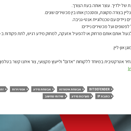
 של ילדיך. עוצר אותה בעת הצורך.
ין בצורה מקוונת, ומסנכרן אותו בין מכשירים שונים.
ניידים עם טכנולוגיית אנטי-גניבה.
טופים ועל מכשירים ניידים:
 און-ליין.
רקטיבית במיוחד ללקוחות “אדום” ולייעוץ מקצועי, צור איתנו קשר בטלפון: 52-366-1037
I
BITDEFENDER
אבטחת אינטרנט
אבטחת מידע
אנטי וירוס
זהו
כתובת IP
מערכות מידע
שירותי מחשוב