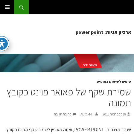
ג
וש
ום IT
ן
תפריט
ראשי
יון תגיות: power point
פים לשימוש באופיס
מירת שקף של פאואר פוינט כקובץ
מונה
18 בפברואר 2013
ADOM-IT
כתיבת תגובה
יש לך מצגת ב- POWER POINT, ואתה מעוניין לשמור שקף מסוים כקובץ