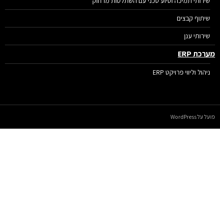
שירותי תמיכה וסיוע טכני עם השתלטות מרחוק
שיתוף קבצים
שירותי ענן
רכת ERP
ניהול וליווי פרויקט ERP
על WordPress